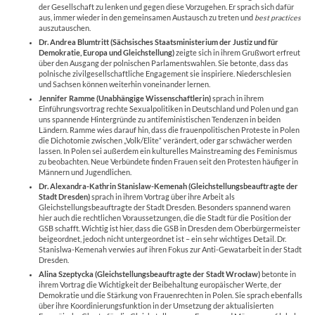
der Gesellschaft zu lenken und gegen diese Vorzugehen. Er sprach sich dafür
aus, immer wieder in den gemeinsamen Austausch zu treten und
best practices
auszutauschen.
Dr. Andrea Blumtritt (Sächsisches Staatsministerium der Justiz und für
Demokratie, Europa und Gleichstellung)
zeigte sich in ihrem Grußwort erfreut
über den Ausgang der polnischen Parlamentswahlen. Sie betonte, dass das
polnische zivilgesellschaftliche Engagement sie inspiriere. Niederschlesien
und Sachsen können weiterhin voneinander lernen.
Jennifer Ramme
(Unabhängige Wissenschaftlerin)
sprach in ihrem
Einführungsvortrag rechte Sexualpolitiken in Deutschland und Polen und gan
uns spannende Hintergründe zu antifeministischen Tendenzen in beiden
Ländern. Ramme wies darauf hin, dass die frauenpolitischen Proteste in Polen
die Dichotomie zwischen „Volk/Elite“ verändert, oder gar schwächer werden
lassen. In Polen sei außerdem ein kulturelles Mainstreaming des Feminismus
zu beobachten. Neue Verbündete finden Frauen seit den Protesten häufiger in
Männern und Jugendlichen.
Dr. Alexandra-Kathrin Stanislaw-Kemenah (Gleichstellungsbeauftragte der
Stadt Dresden)
sprach in ihrem Vortrag über ihre Arbeit als
Gleichstellungsbeauftragte der Stadt Dresden. Besonders spannend waren
hier auch die rechtlichen Voraussetzungen, die die Stadt für die Position der
GSB schafft. Wichtig ist hier, dass die GSB in Dresden dem Oberbürgermeister
beigeordnet, jedoch nicht untergeordnet ist – ein sehr wichtiges Detail. Dr.
Stanislwa-Kemenah verwies auf ihren Fokus zur Anti-Gewatarbeit in der Stadt
Dresden.
Alina Szeptycka (Gleichstellungsbeauftragte der Stadt Wrocław)
betonte in
ihrem Vortrag die Wichtigkeit der Beibehaltung europäischer Werte, der
Demokratie und die Stärkung von Frauenrechten in Polen. Sie sprach ebenfalls
über ihre Koordinierungsfunktion in der Umsetzung der aktualisierten