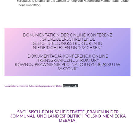
Europäische Charta für die Gleichstellung von Frauen und Männern auf lokaler
Ebene von 2022.
DOKUMENTATION DER ONLINE-KONFERENZ
„GRENZÜBERSCHREITENDE
GLEICHSTELLUNGSSTRUKTUREN IN
NIEDERSCHLESIEN UND SACHSEN“
DOKUMENTACJA KONFERENCJI ONLINE
„TRANSGRANICZNE STRUKTURY
RÓWNOUPRAWNIENIE PŁCI NA DOLNYM ŚLĄSKU I W
SAKSONII“
Grenzueberschreitende-Gleichstellungsstrukturen_Doku
Herunterladen
SÄCHSISCH-POLNISCHE DEBATTE „FRAUEN IN DER
KOMMUNAL- UND LANDESPOLITIK“ | POLSKO-NIEMIECKA
DEBATA