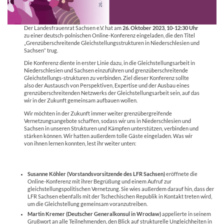
Der Landesfrauenrat Sachsen e.V. hat am
26. Oktober 2023, 10-12:30 Uhr
zu einer deutsch-polnischen Online-Konferenz eingeladen, die den Titel
„Grenzüberschreitende Gleichstellungsstrukturen in Niederschlesien und
Sachsen“ trug.
Die Konferenz diente in erster Linie dazu, in die Gleichstellungsarbeit in
Niederschlesien und Sachsen einzuführen und grenzüberschreitende
Gleichstellungs-strukturen zu verbinden. Ziel dieser Konferenz sollte
also der Austausch von Perspektiven, Expertise und der Ausbau eines
grenzüberschreitenden Netzwerks der Gleichstellungsarbeit sein, auf das
wir in der Zukunft gemeinsam aufbauen wollen.
Wir möchten in der Zukunft immer weiter grenzübergreifende
Vernetzungsangebote schaffen, sodass wir uns in Niederschlesien und
Sachsen in unseren Strukturen und Kämpfen unterstützen, verbinden und
stärken können. Wir hatten außerdem tolle Gäste eingeladen. Was wir
von ihnen lernen konnten, lest ihr weiter unten:
Susanne Köhler (Vorstandsvorsitzende des LFR Sachsen)
eröffnete die
Online-Konferenz mit ihrer Begrüßung und einem Aufruf zur
gleichstellungspolitischen Vernetzung. Sie wies außerdem darauf hin, dass der
LFR Sachsen ebenfalls mit der Tschechischen Republik in Kontakt treten wird,
um die Gleichstellung gemeinsam voranzutreiben.
Martin Kremer (Deutscher Generalkonsul in Wrocław)
appelierte in seinem
Grußwort an alle Teilnehmenden, den Blick auf strukturelle Ungleichheiten in