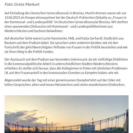
Foto: Greta Markurt
Auf Einladung des Deutschen Generalkonsuls in Breslau, Martin Kremer, waren wir am
13.06.2023 als Kooperationspartner bei der Deutsch-Polnischen Debatte zu „Frauen in
der Kommunal- und Landespolitik“ im Deutschen Generalkonsulat Breslau. Wir durften
einer spannenden Diskussion mit Kommunal – und Landespolitikerinnen aus
Niederschlesien und Sachsen beiwohnen.
Auf deutscher Seite waren Lucie Hammecke, MdL und Katja Gerhardi, Stadträtin aus
Bautzen auf dem Podium dabei. Sie sprachen unter anderem darüber, wie sie den
Fortschritt der gleichberechtigten Teilhabe von Frauen in der Politik beurteilen und wie
sie ihren Weg in die Politik fanden.
Der Austausch auf dem Podium war besonders interessant, da wir vielfältige Einblicken
in die kommunalpolitische Arbeit in unterschiedlichen Städten Niederschlesiens
erhielten. Es stellte sich heraus, dass die Kolleginnen in Polen mit ähnlichen Problemen
i.B. auf den Frauenanteil in den kommunalen Gremien zu kämpfen haben, wie wir.
Abgerundet wurde der Tag mit einer gemeinsamen Dampferfahrt auf der Oder mit
tollen Gesprächen, alten und neuen Netzwerken und vielen wunderbaren Eindrücken.