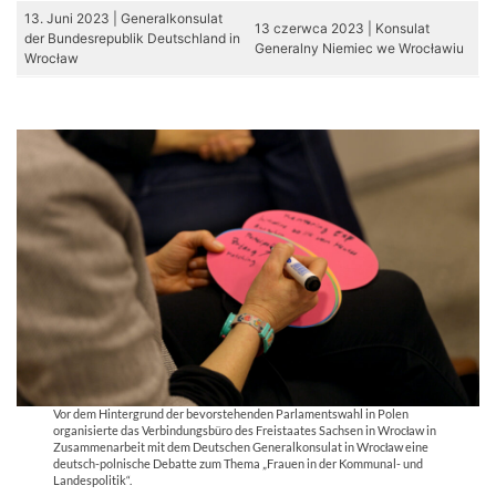
13. Juni 2023 | Generalkonsulat
13 czerwca 2023 | Konsulat
der Bundesrepublik Deutschland in
Generalny Niemiec we Wrocławiu
Wrocław
Vor dem Hintergrund der bevorstehenden Parlamentswahl in Polen
organisierte das Verbindungsbüro des Freistaates Sachsen in Wrocław in
Zusammenarbeit mit dem Deutschen Generalkonsulat in Wrocław eine
deutsch-polnische Debatte zum Thema „Frauen in der Kommunal- und
Landespolitik“.