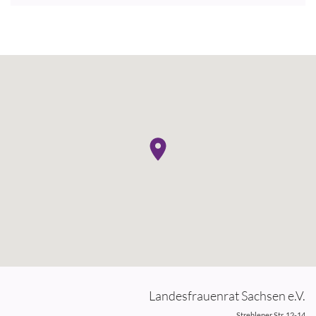
Landesfrauenrat Sachsen e.V.
Strehlener Str. 12-14