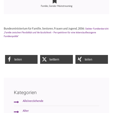
,
Familie
Gender Mainstreaming
Bundesministerium für Familie, Senioren, Frauen und Jugend, 2006:
Siebter Familienbericht
„Familie zwischen Flexibilität und Verlässlichkeit – Perspektiven für eine lebenslaufbezogene
Familienpolitik“
teilen
twittern
teilen
Kategorien
Alleinerziehende
Alter