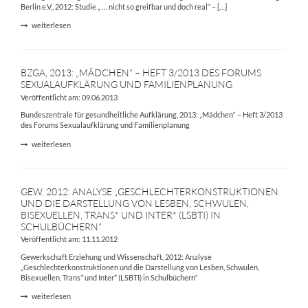
Berlin e.V., 2012: Studie „ … nicht so greifbar und doch real“ – […]
weiterlesen
BZGA, 2013: „MÄDCHEN“ – HEFT 3/2013 DES FORUMS
SEXUALAUFKLÄRUNG UND FAMILIENPLANUNG
Veröffentlicht am: 09.06.2013
Bundeszentrale für gesundheitliche Aufklärung, 2013: „Mädchen“ – Heft 3/2013
des Forums Sexualaufklärung und Familienplanung
weiterlesen
GEW, 2012: ANALYSE „GESCHLECHTERKONSTRUKTIONEN
UND DIE DARSTELLUNG VON LESBEN, SCHWULEN,
BISEXUELLEN, TRANS* UND INTER* (LSBTI) IN
SCHULBÜCHERN“
Veröffentlicht am: 11.11.2012
Gewerkschaft Erziehung und Wissenschaft, 2012: Analyse
„Geschlechterkonstruktionen und die Darstellung von Lesben, Schwulen,
Bisexuellen, Trans* und Inter* (LSBTI) in Schulbüchern“
weiterlesen