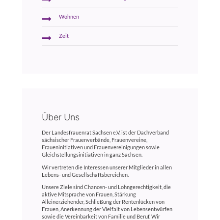
Wohnen
Zeit
Über Uns
Der Landesfrauenrat Sachsen e.V. ist der Dachverband
sächsischer Frauenverbände, Frauenvereine,
Fraueninitiativen und Frauenvereinigungen sowie
Gleichstellungsinitiativen in ganz Sachsen.
Wir vertreten die Interessen unserer Mitglieder in allen
Lebens- und Gesellschaftsbereichen.
Unsere Ziele sind Chancen- und Lohngerechtigkeit, die
aktive Mitsprache von Frauen, Stärkung
Alleinerziehender, Schließung der Rentenlücken von
Frauen, Anerkennung der Vielfalt von Lebensentwürfen
sowie die Vereinbarkeit von Familie und Beruf. Wir