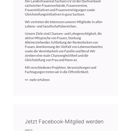
Der Landesfrauenrat Sachsen e.V. ist der Dachverband
sächsischer Frauenverbände, Frauenvereine,
Fraueninitiativen und Frauenvereinigungen sowie
Gleichstellungsinitiativen in ganz Sachsen.
Wir vertreten die Interessen unserer Mitglieder in allen
Lebens- und Gesellschaftsbereichen.
Unsere Ziele sind Chancen- und Lohngerechtigkeit, die
aktive Mitsprache von Frauen, Stärkung
Alleinerziehender, Schließung der Rentenlücken von
Frauen, Anerkennung der Vielfalt von Lebensentwürfen
sowie die Vereinbarkeit von Familie und Beruf. Wir
streben eine reale Chancengleichheit und die
Gleichstellung von Frau und Mann an.
Mit verschiedenen Projekten, Veranstaltungen und
Fachtagungen treten wir in die Öffentlichkeit.
mehr erfahren
Jetzt Facebook-Mitglied werden