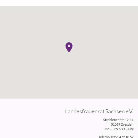
Landesfrauenrat Sachsen e.V.
Strehlener Str. 12-14
01069 Dresden
Mo – Fr 9 bis 15 Uhr
Telefon: 0351 472 10 62