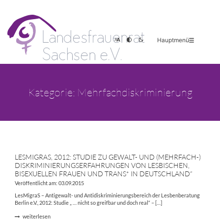
Hauptmenü
Kategorie: Mehrfachdiskriminierung
LESMIGRAS, 2012: STUDIE ZU GEWALT- UND (MEHRFACH-)
DISKRIMINIERUNGSERFAHRUNGEN VON LESBISCHEN,
BISEXUELLEN FRAUEN UND TRANS* IN DEUTSCHLAND“
Veröffentlicht am: 03.09.2015
LesMigraS – Antigewalt- und Antidiskriminierungsbereich der Lesbenberatung
Berlin e.V., 2012: Studie „ … nicht so greifbar und doch real“ – […]
weiterlesen