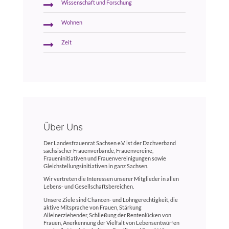
Wissenschaft und Forschung
Wohnen
Zeit
Über Uns
Der Landesfrauenrat Sachsen e.V. ist der Dachverband
sächsischer Frauenverbände, Frauenvereine,
Fraueninitiativen und Frauenvereinigungen sowie
Gleichstellungsinitiativen in ganz Sachsen.
Wir vertreten die Interessen unserer Mitglieder in allen
Lebens- und Gesellschaftsbereichen.
Unsere Ziele sind Chancen- und Lohngerechtigkeit, die
aktive Mitsprache von Frauen, Stärkung
Alleinerziehender, Schließung der Rentenlücken von
Frauen, Anerkennung der Vielfalt von Lebensentwürfen