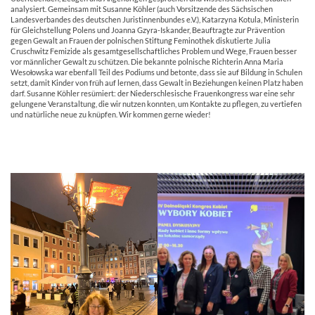
analysiert. Gemeinsam mit Susanne Köhler (auch Vorsitzende des Sächsischen
Landesverbandes des deutschen Juristinnenbundes e.V.), Katarzyna Kotula, Ministerin
für Gleichstellung Polens und Joanna Gzyra-Iskander, Beauftragte zur Prävention
gegen Gewalt an Frauen der polnischen Stiftung Feminothek diskutierte Julia
Cruschwitz Femizide als gesamtgesellschaftliches Problem und Wege, Frauen besser
vor männlicher Gewalt zu schützen. Die bekannte polnische Richterin Anna Maria
Wesołowska war ebenfall Teil des Podiums und betonte, dass sie auf Bildung in Schulen
setzt, damit Kinder von früh auf lernen, dass Gewalt in Beziehungen keinen Platz haben
darf. Susanne Köhler resümiert: der Niederschlesische Frauenkongress war eine sehr
gelungene Veranstaltung, die wir nutzen konnten, um Kontakte zu pflegen, zu vertiefen
und natürliche neue zu knüpfen. Wir kommen gerne wieder!