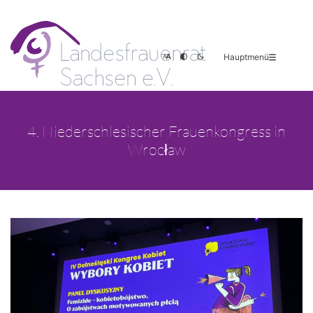
Hauptmenü
4. Niederschlesischer Frauenkongress in
Wrocław