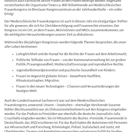
natürlich auch sächsische aktive Frauen an den Podien beteiligt wurden. Insgesamt
verzeichneten die Organisator*innen ca. 800 Teilnehmende am Niederschlesischen
Frauenkongress im Breslauer Kongresszentrum an der Jahrhunderthalle – ein voller
Erfolg!
Der Niederschlesische Frauenkongress ist auch in diesem Jahr ein einzigartiges Treffen
für alle gewesen, die sich für Gleichberechtigung und Frauenrechte einsetzen. Der
Kongress ist ein Ort, an dem Frauen, Aktivistinnen und NROs zusammenkommen, um
die wichtigsten Herausforderungen unserer Zeit zu diskutieren.
Während des diesjährigen Kongresses wurden folgende Themen besprochen, die unser
aller Leben bestimmen:
Lohngleichheit und der Kampf für die Rechte der Frauen auf dem Arbeitsmarkt,
Politische Teilhabe von Frauen – von der Kommunalverwaltung bis zur großen
Politik,/Frauengesundheit, Mutterschaftsvorsorge und reproduktive Rechte,
Jugendselbstmordprävention und psychische Gesundheit von Kindern,
Frauen im Angesicht globaler Krisen – bewaffnete Konflikte,
Klimakatastrophen, Migration,
Frauen in den neuen Technologien – Chancen und Herausforderungen der
heutigen Welt.
Auch der Landesfrauenrat Sachsen e.V. war auf dem Niederschlesischen
Frauenkongress anwesend. Unsere – inzwischen – ehemalige Vorsitzende Susanne
Köhler (Rechtsanwältin) war als Diskussionsteilnehmerin auf den Kongress eingeladen
worden. Für das Podium zu Femiziden war ebenfalls die deutsche Journalistin Julia
Cruschwitz eingladen worden. Sie ist Mitautorin des Buches »Femizide, Frauenmorde in
Deutschland«, das 2022 erschienen ist. Für das Buch haben die Autorinnen mit Personen
aus Wissenschaft und Forschung, Kriminologie, Polizei, Sozialarbeit und Justiz, mit
Überlebenden, Zeugen und Angehörigen gesprochen und wissenschaftliche Studien