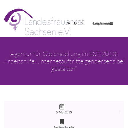
Hauptmenü
Agentur für Gleichstellung im ESF, 2013:
Arbeitshilfe: „Internetauftritte gendersensibel
gestalten“
5. Mai 2013
Medien / Sprache