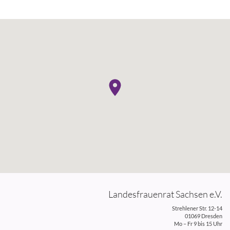
Landesfrauenrat Sachsen e.V.
Strehlener Str. 12-14
01069 Dresden
Mo – Fr 9 bis 15 Uhr