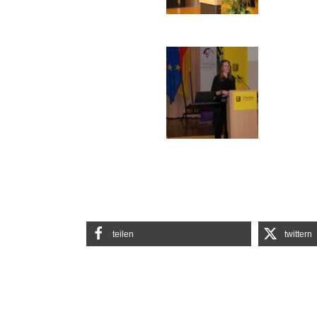
teilen
twittern