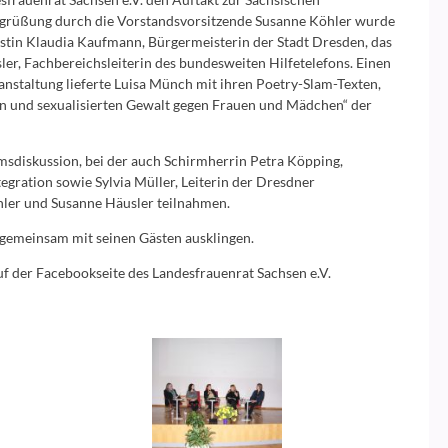
grüßung durch die Vorstandsvorsitzende Susanne Köhler wurde
ristin Klaudia Kaufmann, Bürgermeisterin der Stadt Dresden, das
er, Fachbereichsleiterin des bundesweiten Hilfetelefons. Einen
anstaltung lieferte Luisa Münch mit ihren Poetry-Slam-Texten,
en und sexualisierten Gewalt gegen Frauen und Mädchen“ der
sdiskussion, bei der auch Schirmherrin Petra Köpping,
tegration sowie Sylvia Müller, Leiterin der Dresdner
hler und Susanne Häusler teilnahmen.
 gemeinsam mit seinen Gästen ausklingen.
f der Facebookseite des Landesfrauenrat Sachsen e.V.