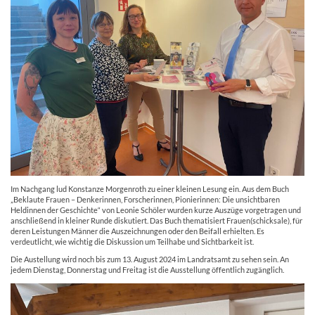
Im Nachgang lud Konstanze Morgenroth zu einer kleinen Lesung ein. Aus dem Buch
„Beklaute Frauen – Denkerinnen, Forscherinnen, Pionierinnen: Die unsichtbaren
Heldinnen der Geschichte“ von Leonie Schöler wurden kurze Auszüge vorgetragen und
anschließend in kleiner Runde diskutiert. Das Buch thematisiert Frauen(schicksale), für
deren Leistungen Männer die Auszeichnungen oder den Beifall erhielten. Es
verdeutlicht, wie wichtig die Diskussion um Teilhabe und Sichtbarkeit ist.
Die Austellung wird noch bis zum 13. August 2024 im Landratsamt zu sehen sein. An
jedem Dienstag, Donnerstag und Freitag ist die Ausstellung öffentlich zugänglich.