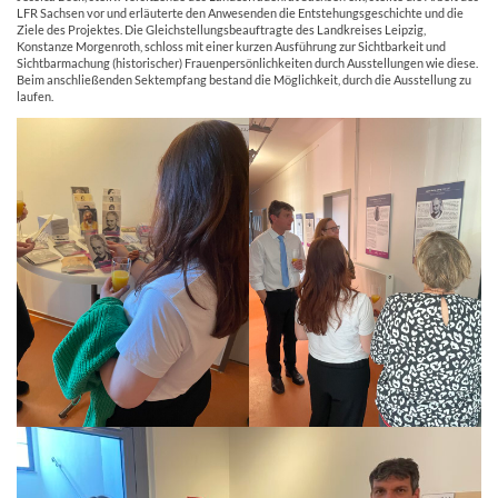
LFR Sachsen vor und erläuterte den Anwesenden die Entstehungsgeschichte und die
Ziele des Projektes. Die Gleichstellungsbeauftragte des Landkreises Leipzig,
Konstanze Morgenroth, schloss mit einer kurzen Ausführung zur Sichtbarkeit und
Sichtbarmachung (historischer) Frauenpersönlichkeiten durch Ausstellungen wie diese.
Beim anschließenden Sektempfang bestand die Möglichkeit, durch die Ausstellung zu
laufen.