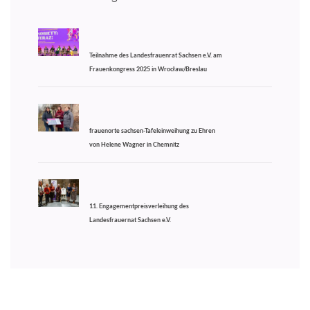
Teilnahme des Landesfrauenrat Sachsen e.V. am
Frauenkongress 2025 in Wrocław/Breslau
frauenorte sachsen-Tafeleinweihung zu Ehren
von Helene Wagner in Chemnitz
11. Engagementpreisverleihung des
Landesfrauernat Sachsen e.V.