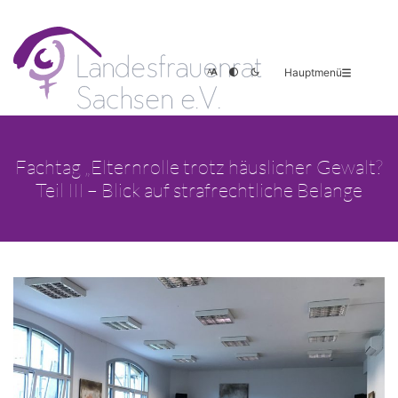
Hauptmenü
Fachtag „Elternrolle trotz häuslicher Gewalt?
Teil III – Blick auf strafrechtliche Belange