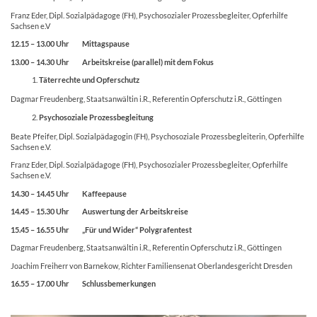
Franz Eder, Dipl. Sozialpädagoge (FH), Psychosozialer Prozessbegleiter, Opferhilfe
Sachsen e.V
12.15 – 13.00 Uhr Mittagspause
13.00 – 14.30 Uhr
Arbeitskreise (parallel) mit dem Fokus
Täterrechte und Opferschutz
Dagmar Freudenberg, Staatsanwältin i.R., Referentin Opferschutz i.R., Göttingen
Psychosoziale Prozessbegleitung
Beate Pfeifer, Dipl. Sozialpädagogin (FH), Psychosoziale Prozessbegleiterin, Opferhilfe
Sachsen e.V.
Franz Eder, Dipl. Sozialpädagoge (FH), Psychosozialer Prozessbegleiter, Opferhilfe
Sachsen e.V.
14.30 – 14.45 Uhr Kaffeepause
14.45 – 15.30 Uhr
Auswertung der Arbeitskreise
15.45 – 16.55 Uhr
„Für und Wider“ Polygrafentest
Dagmar Freudenberg, Staatsanwältin i.R., Referentin Opferschutz i.R., Göttingen
Joachim Freiherr von Barnekow, Richter Familiensenat Oberlandesgericht Dresden
16.55 – 17.00 Uhr Schlussbemerkungen