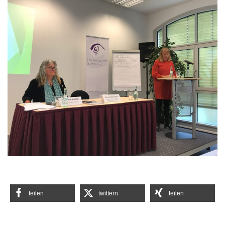
teilen
twittern
teilen