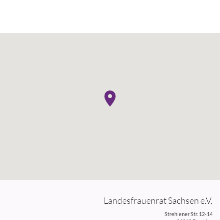
Landesfrauenrat Sachsen e.V.
Strehlener Str. 12-14