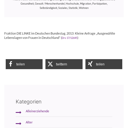
,
,
,
,
,
Gesundheit
Gewalt / Menschenhandel
Hochschule
Migration
Partizipation
,
,
,
Selbständigkeit
Soziales
Statistik
Wohnen
Fraktion DIE LINKE im Deutschen Bundestag, 2013: Kleine Anfrage „Ausgewählte
Lebenslagen von Frauen in Deutschland“ (
)
Drs 17/12645
teilen
twittern
teilen
Kategorien
Alleinerziehende
Alter