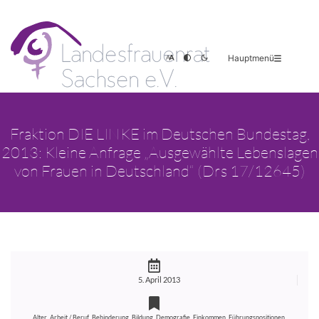
Hauptmenü
Fraktion DIE LINKE im Deutschen Bundestag,
2013: Kleine Anfrage „Ausgewählte Lebenslagen
von Frauen in Deutschland“ (Drs 17/12645)
5. April 2013
,
,
,
,
,
,
,
Alter
Arbeit / Beruf
Behinderung
Bildung
Demografie
Einkommen
Führungspositionen