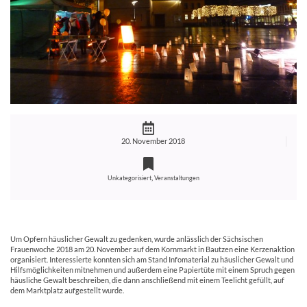
20. November 2018
,
Unkategorisiert
Veranstaltungen
Um Opfern häuslicher Gewalt zu gedenken, wurde anlässlich der Sächsischen
Frauenwoche 2018 am 20. November auf dem Kornmarkt in Bautzen eine Kerzenaktion
organisiert. Interessierte konnten sich am Stand Infomaterial zu häuslicher Gewalt und
Hilfsmöglichkeiten mitnehmen und außerdem eine Papiertüte mit einem Spruch gegen
häusliche Gewalt beschreiben, die dann anschließend mit einem Teelicht gefüllt, auf
dem Marktplatz aufgestellt wurde.