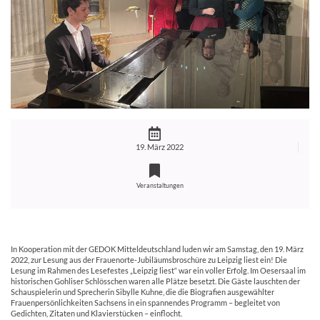
19. März 2022
Veranstaltungen
In Kooperation mit der GEDOK Mitteldeutschland luden wir am Samstag, den 19. März
2022, zur Lesung aus der Frauenorte-Jubiläumsbroschüre zu Leipzig liest ein! Die
Lesung im Rahmen des Lesefestes „Leipzig liest“ war ein voller Erfolg. Im Oesersaal im
historischen Gohliser Schlösschen waren alle Plätze besetzt. Die Gäste lauschten der
Schauspielerin und Sprecherin Sibylle Kuhne, die die Biografien ausgewählter
Frauenpersönlichkeiten Sachsens in ein spannendes Programm – begleitet von
Gedichten, Zitaten und Klavierstücken – einflocht.