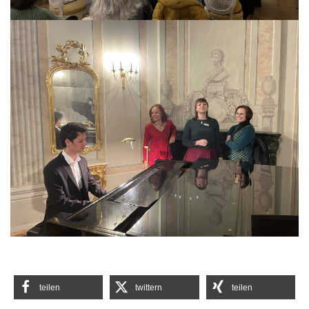
teilen
twittern
teilen