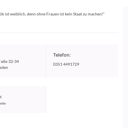
tik ist weiblich, denn ohne Frauen ist kein Staat zu machen!“
:
Telefon:
raße 32-34
0351 4491729
sden
:
eite