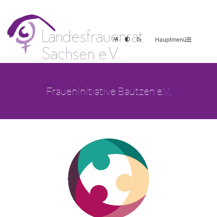
Hauptmenü
Fraueninitiative Bautzen e.V.