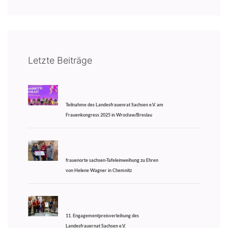
Letzte Beiträge
Teilnahme des Landesfrauenrat Sachsen e.V. am
Frauenkongress 2025 in Wrocław/Breslau
frauenorte sachsen-Tafeleinweihung zu Ehren
von Helene Wagner in Chemnitz
11. Engagementpreisverleihung des
Landesfrauernat Sachsen e.V.