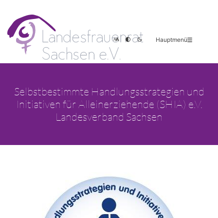
Hauptmenü
Selbstbestimmte Handlungsstrategien und
Initiativen für Alleinerziehende (SHIA) e.V.
Landesverband Sachsen