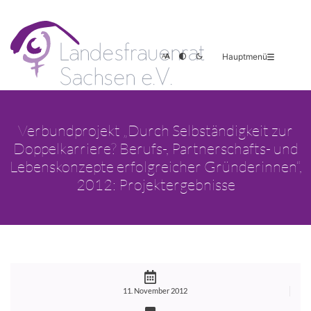
Hauptmenü
Verbundprojekt „Durch Selbständigkeit zur
Doppelkarriere? Berufs-, Partnerschafts- und
Lebenskonzepte erfolgreicher Gründerinnen“,
2012: Projektergebnisse
11. November 2012