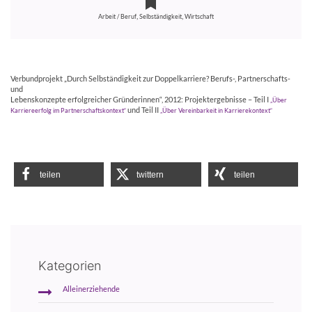
,
,
Arbeit / Beruf
Selbständigkeit
Wirtschaft
Verbundprojekt „Durch Selbständigkeit zur Doppelkarriere? Berufs-, Partnerschafts-
und
Lebenskonzepte erfolgreicher Gründerinnen“, 2012: Projektergebnisse – Teil I
„Über
und Teil II
Karriereerfolg im Partnerschaftskontext“
„Über Vereinbarkeit in Karrierekontext“
teilen
twittern
teilen
Kategorien
Alleinerziehende