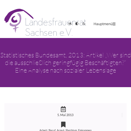
Hauptmenü
Statistisches Bundesamt, 2013: Artikel „Wer sind
die ausschließlich geringfügig Beschäftigten?“
Eine Analyse nach sozialer Lebenslage
5. Mai 2013
,
,
Arbeit / Beruf
Armut / Reichtum
Einkommen