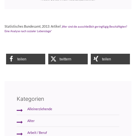
Statistisches Bundesamt, 2013: Artikel
„Wer sind die ausschließlich geringfügig Beschäftigten?
Eine Analyse nach sozialer Lebenslage“
teilen
twittern
teilen
Kategorien
Alleinerziehende
Alter
Arbeit / Beruf