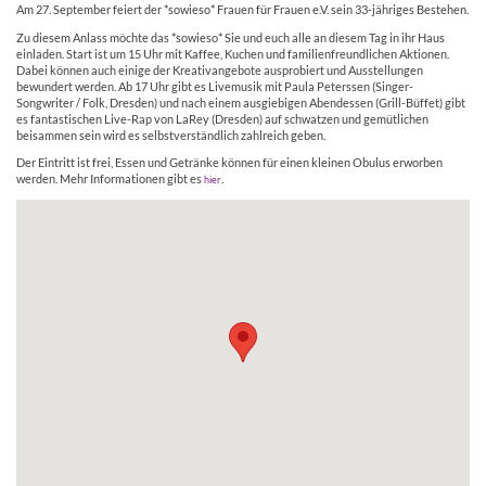
Am 27. September feiert der *sowieso* Frauen für Frauen e.V. sein 33-jähriges Bestehen.
Zu diesem Anlass möchte das *sowieso* Sie und euch alle an diesem Tag in ihr Haus
einladen. Start ist um 15 Uhr mit Kaffee, Kuchen und familienfreundlichen Aktionen.
Dabei können auch einige der Kreativangebote ausprobiert und Ausstellungen
bewundert werden. Ab 17 Uhr gibt es Livemusik mit Paula Peterssen (Singer-
Songwriter / Folk, Dresden) und nach einem ausgiebigen Abendessen (Grill-Büffet) gibt
es fantastischen Live-Rap von LaRey (Dresden) auf schwatzen und gemütlichen
beisammen sein wird es selbstverständlich zahlreich geben.
Der Eintritt ist frei, Essen und Getränke können für einen kleinen Obulus erworben
werden. Mehr Informationen gibt es
.
hier