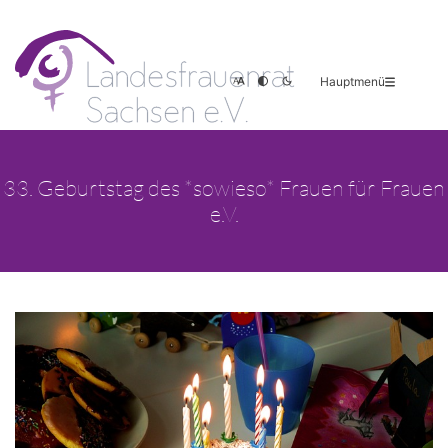
Hauptmenü
33. Geburtstag des *sowieso* Frauen für Frauen
e.V.