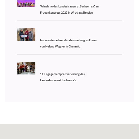
Teilnahme des Landesfrauenrat Sachsen e.V. am
Frauenkongress 2025 in Wrocław/Breslau
frauenorte sachsen-Tafeleinweihung zu Ehren
von Helene Wagner in Chemnitz
11. Engagementpreisverleihung des
Landesfrauernat Sachsen e.V.