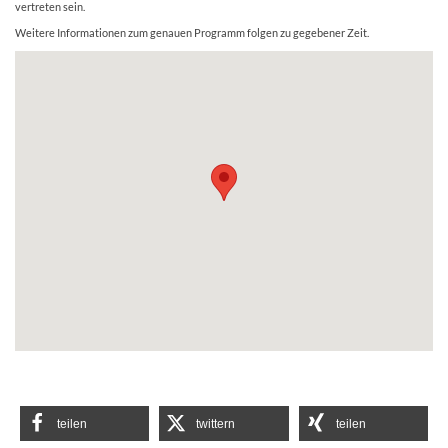
vertreten sein.
Weitere Informationen zum genauen Programm folgen zu gegebener Zeit.
teilen
twittern
teilen