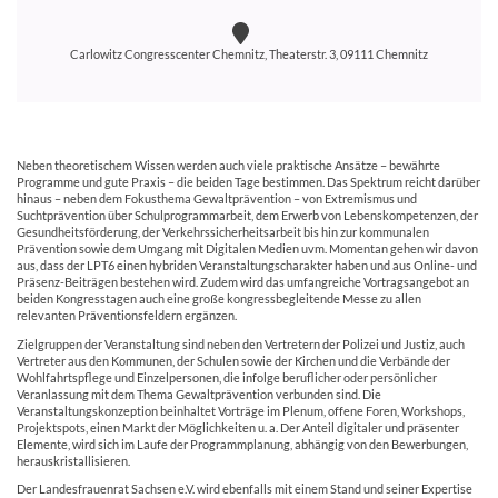
Carlowitz Congresscenter Chemnitz, Theaterstr. 3, 09111 Chemnitz
Neben theoretischem Wissen werden auch viele praktische Ansätze – bewährte
Programme und gute Praxis – die beiden Tage bestimmen. Das Spektrum reicht darüber
hinaus – neben dem Fokusthema Gewaltprävention – von Extremismus und
Suchtprävention über Schulprogrammarbeit, dem Erwerb von Lebenskompetenzen, der
Gesundheitsförderung, der Verkehrssicherheitsarbeit bis hin zur kommunalen
Prävention sowie dem Umgang mit Digitalen Medien uvm. Momentan gehen wir davon
aus, dass der LPT6 einen hybriden Veranstaltungscharakter haben und aus Online- und
Präsenz-Beiträgen bestehen wird. Zudem wird das umfangreiche Vortragsangebot an
beiden Kongresstagen auch eine große kongressbegleitende Messe zu allen
relevanten Präventionsfeldern ergänzen.
Zielgruppen der Veranstaltung sind neben den Vertretern der Polizei und Justiz, auch
Vertreter aus den Kommunen, der Schulen sowie der Kirchen und die Verbände der
Wohlfahrtspflege und Einzelpersonen, die infolge beruflicher oder persönlicher
Veranlassung mit dem Thema Gewaltprävention verbunden sind. Die
Veranstaltungskonzeption beinhaltet Vorträge im Plenum, offene Foren, Workshops,
Projektspots, einen Markt der Möglichkeiten u. a. Der Anteil digitaler und präsenter
Elemente, wird sich im Laufe der Programmplanung, abhängig von den Bewerbungen,
herauskristallisieren.
Der Landesfrauenrat Sachsen e.V. wird ebenfalls mit einem Stand und seiner Expertise