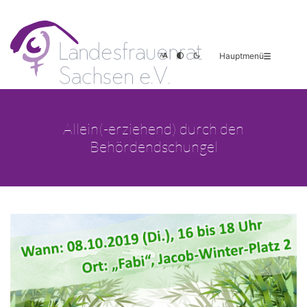
Hauptmenü
Allein(-erziehend) durch den
Behördendschungel