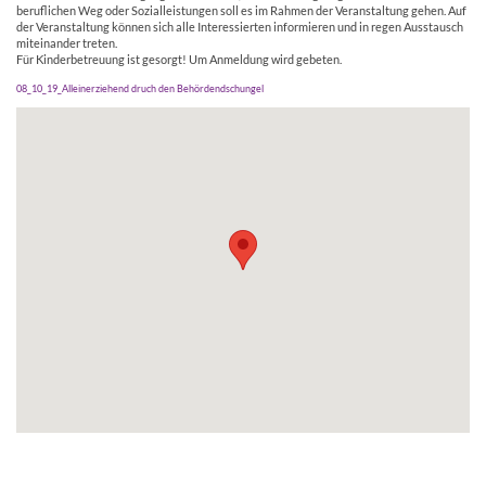
beruflichen Weg oder Sozialleistungen soll es im Rahmen der Veranstaltung gehen. Auf
der Veranstaltung können sich alle Interessierten informieren und in regen Ausstausch
miteinander treten.
Für Kinderbetreuung ist gesorgt! Um Anmeldung wird gebeten.
08_10_19_Alleinerziehend druch den Behördendschungel