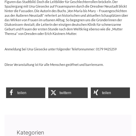
Figuren das Stadtbild. Doch die Leitbilder für Geschlechterrollen bröckeln. Der
Spaziergang mit Una Giesecke auf Frauenspuren durch die Dresdner Neustadt blickt
hinter die Fassaden. Die Autorin des Buchs „Von Maria bis Mary – Frauengeschichten
aus der Äußeren Neustadt“ referiert an historischen und aktuellen Schauplätzen über
das Wirken von Frauen im urbanen Alltag. So begegnen uns die Gründerinnen der
Diakonissen-Anstalt, die Leiterin der einzigen deutschen Klinik für schmerzarme
Geburt und Frauen der ersten Stunde nach dem Weltkrieg ebenso wie die „Mutter
Theresa“ von Dresden oder Erich Kästners Mutter.
Anmeldung bei Una Giesecke unter folgender Telefonnummer: 0179 9425259
Diese Veranstaltung ist für alle Menschen geöffnet und barrierearm.
teilen
twittern
teilen
Kategorien