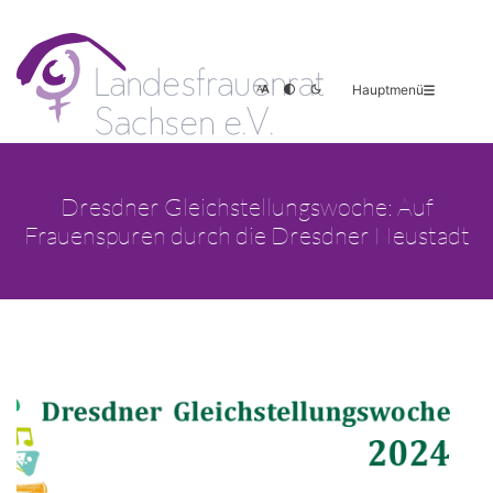
Hauptmenü
Dresdner Gleichstellungswoche: Auf
Frauenspuren durch die Dresdner Neustadt