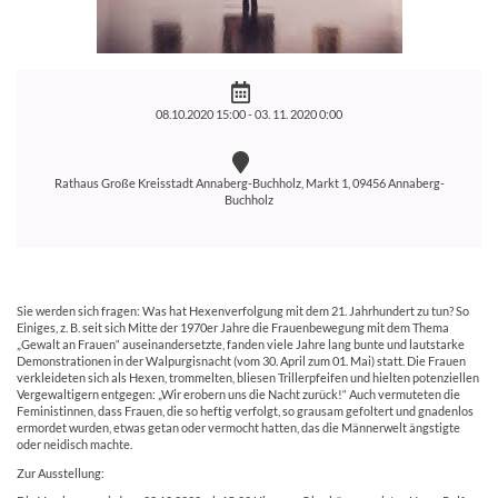
08.10.2020 15:00 -
03. 11. 2020 0:00
Rathaus Große Kreisstadt Annaberg-Buchholz, Markt 1, 09456 Annaberg-
Buchholz
Sie werden sich fragen: Was hat Hexenverfolgung mit dem 21. Jahrhundert zu tun? So
Einiges, z. B. seit sich Mitte der 1970er Jahre die Frauenbewegung mit dem Thema
„Gewalt an Frauen“ auseinandersetzte, fanden viele Jahre lang bunte und lautstarke
Demonstrationen in der Walpurgisnacht (vom 30. April zum 01. Mai) statt. Die Frauen
verkleideten sich als Hexen, trommelten, bliesen Trillerpfeifen und hielten potenziellen
Vergewaltigern entgegen: „Wir erobern uns die Nacht zurück!“ Auch vermuteten die
Feministinnen, dass Frauen, die so heftig verfolgt, so grausam gefoltert und gnadenlos
ermordet wurden, etwas getan oder vermocht hatten, das die Männerwelt ängstigte
oder neidisch machte.
Zur Ausstellung: