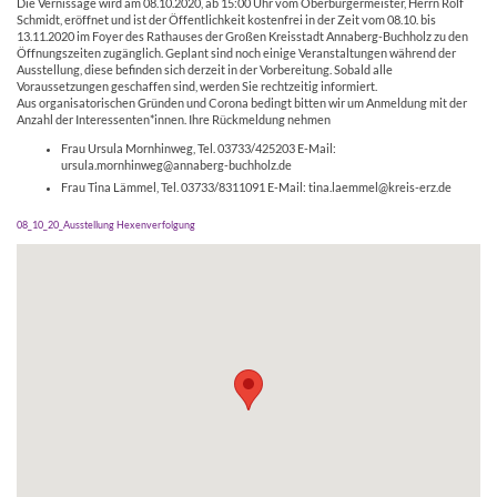
Die Vernissage wird am 08.10.2020, ab 15:00 Uhr vom Oberbürgermeister, Herrn Rolf
Schmidt, eröffnet und ist der Öffentlichkeit kostenfrei in der Zeit vom 08.10. bis
13.11.2020 im Foyer des Rathauses der Großen Kreisstadt Annaberg-Buchholz zu den
Öffnungszeiten zugänglich. Geplant sind noch einige Veranstaltungen während der
Ausstellung, diese befinden sich derzeit in der Vorbereitung. Sobald alle
Voraussetzungen geschaffen sind, werden Sie rechtzeitig informiert.
Aus organisatorischen Gründen und Corona bedingt bitten wir um Anmeldung mit der
Anzahl der Interessenten*innen. Ihre Rückmeldung nehmen
Frau Ursula Mornhinweg, Tel. 03733/425203 E-Mail:
ursula.mornhinweg@annaberg-buchholz.de
Frau Tina Lämmel, Tel. 03733/8311091 E-Mail: tina.laemmel@kreis-erz.de
08_10_20_Ausstellung Hexenverfolgung