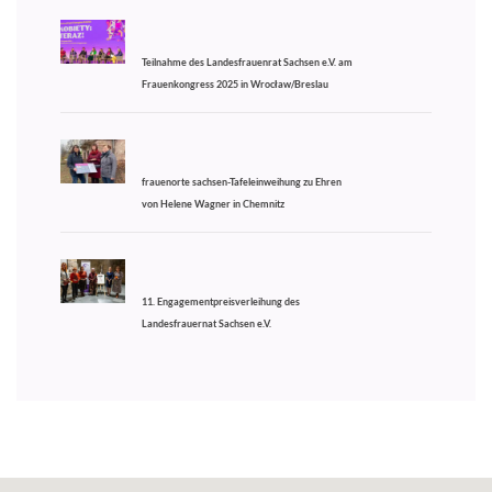
Teilnahme des Landesfrauenrat Sachsen e.V. am
Frauenkongress 2025 in Wrocław/Breslau
frauenorte sachsen-Tafeleinweihung zu Ehren
von Helene Wagner in Chemnitz
11. Engagementpreisverleihung des
Landesfrauernat Sachsen e.V.