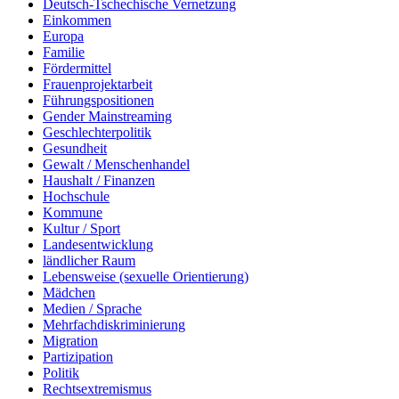
Deutsch-Tschechische Vernetzung
Einkommen
Europa
Familie
Fördermittel
Frauenprojektarbeit
Führungspositionen
Gender Mainstreaming
Geschlechterpolitik
Gesundheit
Gewalt / Menschenhandel
Haushalt / Finanzen
Hochschule
Kommune
Kultur / Sport
Landesentwicklung
ländlicher Raum
Lebensweise (sexuelle Orientierung)
Mädchen
Medien / Sprache
Mehrfachdiskriminierung
Migration
Partizipation
Politik
Rechtsextremismus