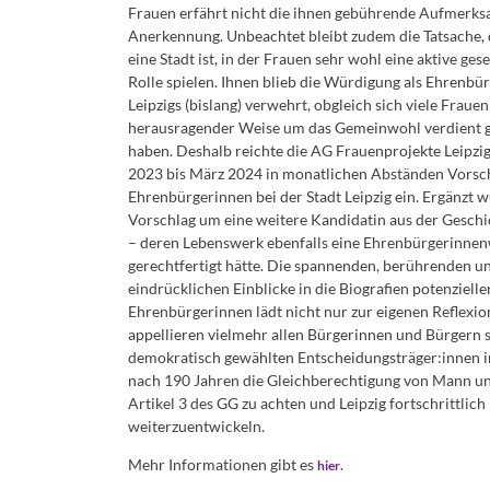
Frauen erfährt nicht die ihnen gebührende Aufmerks
Anerkennung. Unbeachtet bleibt zudem die Tatsache, 
eine Stadt ist, in der Frauen sehr wohl eine aktive gese
Rolle spielen. Ihnen blieb die Würdigung als Ehrenbü
Leipzigs (bislang) verwehrt, obgleich sich viele Frauen
herausragender Weise um das Gemeinwohl verdient 
haben. Deshalb reichte die AG Frauenprojekte Leipzig
2023 bis März 2024 in monatlichen Abständen Vorsch
Ehrenbürgerinnen bei der Stadt Leipzig ein. Ergänzt 
Vorschlag um eine weitere Kandidatin aus der Geschi
– deren Lebenswerk ebenfalls eine Ehrenbürgerinne
gerechtfertigt hätte. Die spannenden, berührenden u
eindrücklichen Einblicke in die Biografien potenzielle
Ehrenbürgerinnen lädt nicht nur zur eigenen Reflexion
appellieren vielmehr allen Bürgerinnen und Bürgern 
demokratisch gewählten Entscheidungsträger:innen i
nach 190 Jahren die Gleichberechtigung von Mann u
Artikel 3 des GG zu achten und Leipzig fortschrittlich
weiterzuentwickeln.
Mehr Informationen gibt es
.
hier