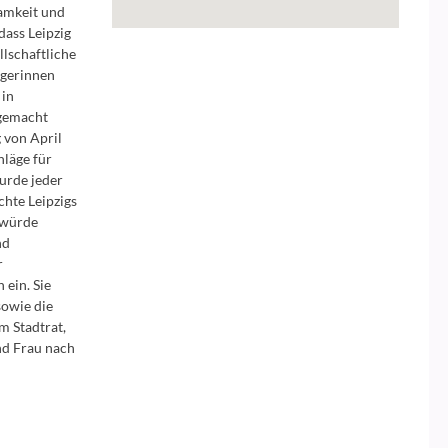
amkeit und
dass Leipzig
llschaftliche
rgerinnen
 in
gemacht
 von April
läge für
wurde jeder
chte Leipzigs
nwürde
nd
r
 ein. Sie
sowie die
m Stadtrat,
nd Frau nach