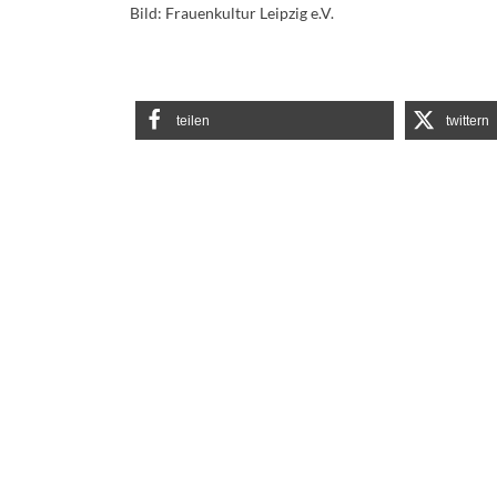
Bild: Frauenkultur Leipzig e.V.
teilen
twittern