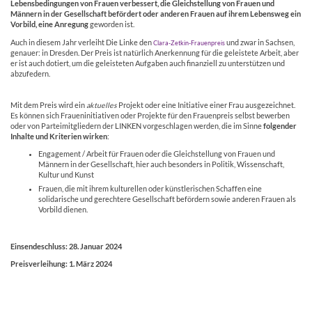
Lebensbedingungen von Frauen verbessert, die Gleichstellung von Frauen und
Männern in der Gesellschaft befördert oder anderen Frauen auf ihrem Lebensweg ein
Vorbild, eine Anregung
geworden ist.
Auch in diesem Jahr verleiht Die Linke den
und zwar in Sachsen,
Clara-Zetkin-Frauenpreis
genauer: in Dresden. Der Preis ist natürlich Anerkennung für die geleistete Arbeit, aber
er ist auch dotiert, um die geleisteten Aufgaben auch finanziell zu unterstützen und
abzufedern.
X
Mit dem Preis wird ein
aktuelles
Projekt oder eine Initiative einer Frau ausgezeichnet.
Es können sich Fraueninitiativen oder Projekte für den Frauenpreis selbst bewerben
oder von Parteimitgliedern der LINKEN vorgeschlagen werden, die im Sinne
folgender
Inhalte und Kriterien wirken
:
Engagement / Arbeit für Frauen oder die Gleichstellung von Frauen und
Männern in der Gesellschaft, hier auch besonders in Politik, Wissenschaft,
Kultur und Kunst
Frauen, die mit ihrem kulturellen oder künstlerischen Schaffen eine
solidarische und gerechtere Gesellschaft befördern sowie anderen Frauen als
Vorbild dienen.
X
Einsendeschluss: 28. Januar 2024
Preisverleihung: 1. März 2024