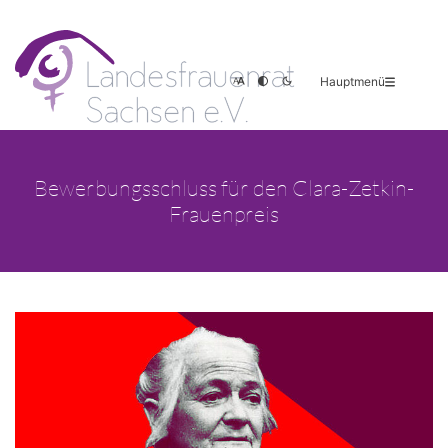
Hauptmenü
Bewerbungsschluss für den Clara-Zetkin-
Frauenpreis