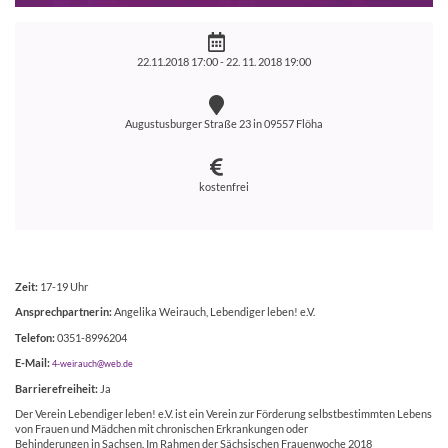
22.11.2018 17:00 -
22. 11. 2018 19:00
Augustusburger Straße 23 in 09557 Flöha
kostenfrei
Zeit:
17-19 Uhr
Ansprechpartnerin:
Angelika Weirauch, Lebendiger leben! e.V.
Telefon:
0351-8996204
E-Mail:
4-weirauch@web.de
Barrierefreiheit:
Ja
Der Verein Lebendiger leben! e.V. ist ein Verein zur Förderung selbstbestimmten Lebens
von Frauen und Mädchen mit chronischen Erkrankungen oder
Behinderungen in Sachsen. Im Rahmen der Sächsischen Frauenwoche 2018