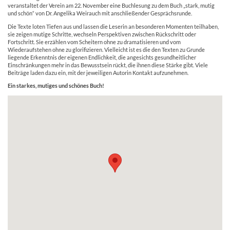
veranstaltet der Verein am 22. November eine Buchlesung zu dem Buch „stark, mutig
und schön“ von Dr. Angelika Weirauch mit anschließender Gesprächsrunde.
Die Texte loten Tiefen aus und lassen die Leserin an besonderen Momenten teilhaben,
sie zeigen mutige Schritte, wechseln Perspektiven zwischen Rückschritt oder
Fortschritt. Sie erzählen vom Scheitern ohne zu dramatisieren und vom
Wiederaufstehen ohne zu glorifizieren. Vielleicht ist es die den Texten zu Grunde
liegende Erkenntnis der eigenen Endlichkeit, die angesichts gesundheitlicher
Einschränkungen mehr in das Bewusstsein rückt, die ihnen diese Stärke gibt. Viele
Beiträge laden dazu ein, mit der jeweiligen Autorin Kontakt aufzunehmen.
Ein starkes, mutiges und schönes Buch!