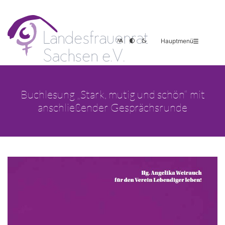
Hauptmenü
Buchlesung „Stark, mutig und schön“ mit
anschließender Gesprächsrunde