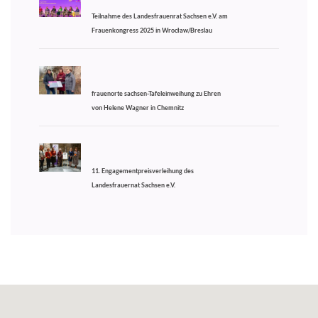
Teilnahme des Landesfrauenrat Sachsen e.V. am
Frauenkongress 2025 in Wrocław/Breslau
frauenorte sachsen-Tafeleinweihung zu Ehren
von Helene Wagner in Chemnitz
11. Engagementpreisverleihung des
Landesfrauernat Sachsen e.V.