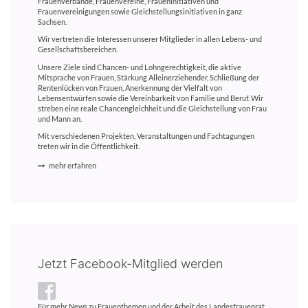
Frauenverbände, Frauenvereine, Fraueninitiativen und
Frauenvereinigungen sowie Gleichstellungsinitiativen in ganz
Sachsen.
Wir vertreten die Interessen unserer Mitglieder in allen Lebens- und
Gesellschaftsbereichen.
Unsere Ziele sind Chancen- und Lohngerechtigkeit, die aktive
Mitsprache von Frauen, Stärkung Alleinerziehender, Schließung der
Rentenlücken von Frauen, Anerkennung der Vielfalt von
Lebensentwürfen sowie die Vereinbarkeit von Familie und Beruf. Wir
streben eine reale Chancengleichheit und die Gleichstellung von Frau
und Mann an.
Mit verschiedenen Projekten, Veranstaltungen und Fachtagungen
treten wir in die Öffentlichkeit.
mehr erfahren
Jetzt Facebook-Mitglied werden
Für mehr News zu Frauenthemen und der Arbeit des Landesfrauenrat