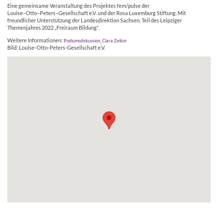
Eine
gemeinsame
Veranstaltung
des
Projektes
fem/pulse
der
Louise
–
Otto
–
Peters
–
Gesellschaft
e.V
.
und
der
Rosa
Luxemburg
Stiftung.
Mit
freundlicher
Unterstützung
der
Landesdirektion
Sachsen,
Teil
des
Leipziger
Themenjahres
20
22
„Freiraum
Bildung“.
Weitere Informationen:
Podiumsdiskussion_Clara Zetkin
Bild: Louise-Otto-Peters-Gesellschaft e.V.