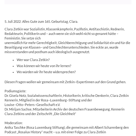
5.
Juli
2022:
Alles
Gute
zum
165.
Geburtstag,
Clara.
Clara
Zetkin
war
Sozialistin,
Klassenkämpferin,
Pazifistin,
Antifaschistin,
Rednerin,
Redakteurin,
Politikerin
und
–
auch
wenn
sie
sich
wohl
nicht
so
genannt
hätte
–
Feministin
.
Sie
setze
sich
unermüdlich
für
mehr
Gerechtigkeit,
Gleichberechtigung
und
Solidarität
ein
und
für
die
Beseit
igung
von
Klassen
–
und
Geschlechterunterschieden.
Sie
eckte
an
,
wurde
missverstanden
und
posthum
auch
ideologisch
ausgenutzt.
Wer
war
Clara
Zetkin?
Was
können
wir
heute
von
ihr
lernen?
Wo
würden
wir
ihr
heute
widersprechen?
Diesen
Fragen
wollen
wir
gemei
nsam
mit
Zetkin
–
Expertinnen
auf
den
Grund
gehen.
Podiumsgäste:
Dr.
Gisela
Notz
,
Sozialwissenschaftlerin,
Historikerin,
kritische
Denkerin,
Clara
Zetkin
Kennerin,
Mitglied
in
der
Rosa
–
Luxemburg
–
Stiftung
und
der
Louise
–
Otto
–
Peters
–
Gesellschaft
e.V.
Dr.
Mirij
am
Sachse,
Mitarbeiterin
Archiv
der
deutschen
Frauenbewegung,
Kennerin
Clara
Zetkins
und
der
Zeitschrift
„Die
Gleichheit“
Moderation:
Anika
Taschke
(Rosa
Luxemburg
Stiftung),
die
gemeinsam
mit
Al
bert
Scharenberg
den
Podcast
„Rosalux
History“
macht
–
u.a.
mit
einer
Folge
zu
Clara
Zetkin