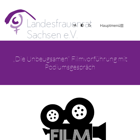
Hauptmenü
„Die Unbeugsamen“ Filmvorführung mit
Podiumsgespräch