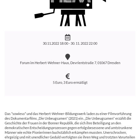
30.11.2022 18:00 -
30. 11. 2022 22:00
Forum im Herbert-Wehner-Haus, Devrientstraße 7, 01067 Dresden
5 Euro, 3 Euro ermäßigt
Das *sowieso* und das Herbert-Wehner-Bildungswerk laden zu einer Filmvorführung
des Dokumentarfilms „Die Unbeugsamen“ (2021) ein. „Die Unbeugsamen“ erzählt die
Geschichte der Frauen in der Bonner Republik, die sich ihre Beteiligung an den
demokratischen Entscheidungsprozessen gegen erfolgsbesessene und amtstrunkene
Männer wie echte Pionierinnen buchstäblich erkämpfen mussten. Unerschrocken,
ehrgeizig und mit unendlicher Geduld verfolgten sie ihren Weg und trotzten Vorurteilen