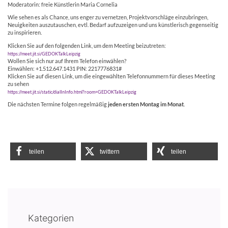
Moderatorin: freie Künstlerin Maria Cornelia
Wie sehen es als Chance, uns enger zu vernetzen, Projektvorschläge einzubringen,
Neuigkeiten auszutauschen, evtl. Bedarf aufzuzeigen und uns künstlerisch gegenseitig
zu inspirieren.
Klicken Sie auf den folgenden Link, um dem Meeting beizutreten:
https://meet.jit.si/GEDOKTalkLeipzig
Wollen Sie sich nur auf Ihrem Telefon einwählen?
Einwählen: +1.512.647.1431 PIN: 2217776831#
Klicken Sie auf diesen Link, um die eingewählten Telefonnummern für dieses Meeting
zu sehen
https://meet.jit.si/static/dialInInfo.html?room=GEDOKTalkLeipzig
Die nächsten Termine folgen regelmäßig
jeden ersten Montag im Monat
.
teilen
twittern
teilen
Kategorien