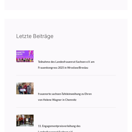
Letzte Beiträge
Teilnahme des Landesfrauenrat Sachsen e.V. am
Frauenkongress 2025 in Wrocław/Breslau
frauenorte sachsen-Tafeleinweihung zu Ehren
von Helene Wagner in Chemnitz
11. Engagementpreisverleihung des
Landesfrauernat Sachsen e.V.