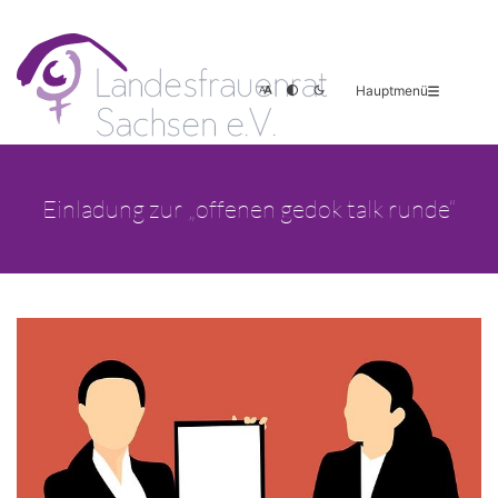
Hauptmenü
Einladung zur „offenen gedok talk runde“