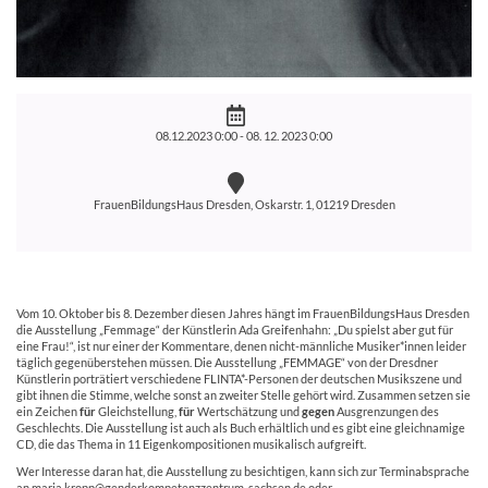
08.12.2023 0:00 -
08. 12. 2023 0:00
FrauenBildungsHaus Dresden, Oskarstr. 1, 01219 Dresden
Vom 10. Oktober bis 8. Dezember diesen Jahres hängt im FrauenBildungsHaus Dresden
die Ausstellung „Femmage“ der Künstlerin Ada Greifenhahn: „Du spielst aber gut für
eine Frau!“, ist nur einer der Kommentare, denen nicht-männliche Musiker*innen leider
täglich gegenüberstehen müssen. Die Ausstellung „FEMMAGE“ von der Dresdner
Künstlerin porträtiert verschiedene FLINTA*-Personen der deutschen Musikszene und
gibt ihnen die Stimme, welche sonst an zweiter Stelle gehört wird. Zusammen setzen sie
ein Zeichen
für
Gleichstellung,
für
Wertschätzung und
gegen
Ausgrenzungen des
Geschlechts. Die Ausstellung ist auch als Buch erhältlich und es gibt eine gleichnamige
CD, die das Thema in 11 Eigenkompositionen musikalisch aufgreift.
Wer Interesse daran hat, die Ausstellung zu besichtigen, kann sich zur Terminabsprache