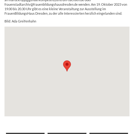
an maria.kropp@genderkompetenzzentrum-sachsen.de oder
frauenstadtarchiv@frauenbildungshausdresden.de wenden. Am 19. Oktober 2023 von
19.00 bis 20.30 Uhr gibt es eine kleine Veranstaltung zur Ausstellung im
FrauenBildungsHaus Dresden, zu der alle Interessierten herzlich eingelanden sind.
Bild: Ada Greifenhahn