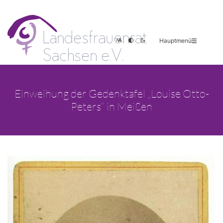
Hauptmenü
Einweihung der Gedenktafel „Louise Otto-
Peters“ in Meißen