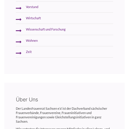
Vorstand
Wirtschaft
Wissenschaft und Forschung
Wohnen
Zeit
Über Uns
Der Landesfrauenrat Sachsen e.V. ist der Dachverband sächsischer
Frauenverbände, Frauenvereine, Fraueninitiativen und
Frauenvereinigungen sowie Gleichstellungsinitiativen in ganz
Sachsen.
Wir vertreten die Interessen unserer Mitglieder in allen Lebens- und