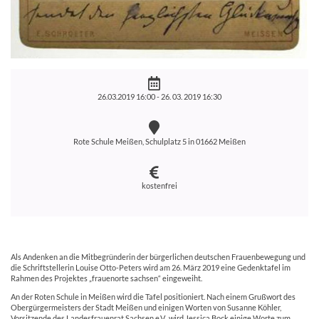
26.03.2019 16:00 -
26. 03. 2019 16:30
Rote Schule Meißen, Schulplatz 5 in 01662 Meißen
kostenfrei
Als Andenken an die Mitbegründerin der bürgerlichen deutschen Frauenbewegung und
die Schriftstellerin Louise Otto-Peters wird am 26. März 2019 eine Gedenktafel im
Rahmen des Projektes „frauenorte sachsen“ eingeweiht.
An der Roten Schule in Meißen wird die Tafel positioniert. Nach einem Grußwort des
Obergürgermeisters der Stadt Meißen und einigen Worten von Susanne Köhler,
Vorsitzende des Landesfrauenrat Sachsen e.V., wird Jessica Bock einige Worte zum