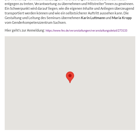
entgegen zu treten, Verantwortung zu übernehmen und Mitstreiter*innen zu gewinnen.
Ein Schwerpunkt wird darauf liegen, wie die eigenen Inhalte und Anliegen überzeugend
transportiert werden können und wie ein selbstsicherer Auftritt aussehen kann. Die
Gestaltung und Leitung des Seminars übernehmen
Karin Luttmann
und
Maria Kropp
vom Genderkompetenzzentrum Sachsen.
Hier geht’s zur Anmeldung:
https://www.fes.de/veranstaltungen/veranstaltungsdetail/273133