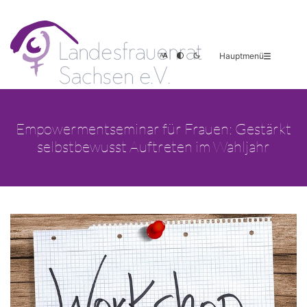
Hauptmenü
Empowermentseminar für Frauen: Gestärkt
selbstbewusst Auftreten im Wahljahr