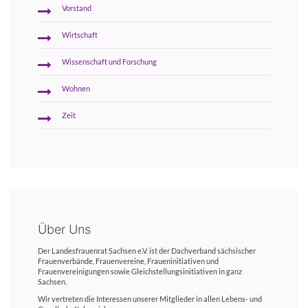
Vorstand
Wirtschaft
Wissenschaft und Forschung
Wohnen
Zeit
Über Uns
Der Landesfrauenrat Sachsen e.V. ist der Dachverband sächsischer
Frauenverbände, Frauenvereine, Fraueninitiativen und
Frauenvereinigungen sowie Gleichstellungsinitiativen in ganz
Sachsen.
Wir vertreten die Interessen unserer Mitglieder in allen Lebens- und