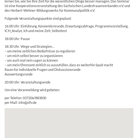
lernen Sie, wie Sie Ihre Zeit für die wesentlichen Dinge besser managen. Das Seminar
ist eine Kooperationsveranstaltung des Sächsischen Landesfrauenverbandes e.V. und
des Herbert-Wehner-Bildungswerks für Kommunalpolitik e.V.
Folgende Veranstaltungspunkte sind geplant:
16:00 Uhr: Einführung, Kennenlernrunde, Erwartungsabfrage, Programmvorstellung,
ICH_Analye, Ich und meine Zeit, Selbsttest
18:00 Uhr: Pause
18:30 Uhr: Wege und Strategien…
– um meine zeitlichen Bedürfnisse zu regulieren
– um mich selbst besser zu organisieren
– um auch mal nein sagen zu können
– um mein Ehrenamt zeitlich so auszufüllen, dass es weiterhin Spaß macht
Raum für individuelle Fragen und Diskussionsrunde
Auswertungsrunde
20:00 Uhr: Veranstaltungsende
Um eine Voranmeldung wird gebeten:
per Telefon: 037206/883830
per Mail: info@slfv.de