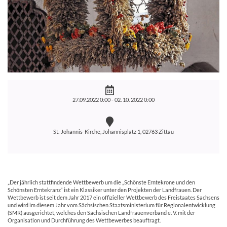
27.09.2022 0:00 -
02. 10. 2022 0:00
St.-Johannis-Kirche, Johannisplatz 1, 02763 Zittau
„Der jährlich stattfindende Wettbewerb um die „Schönste Erntekrone und den
Schönsten Erntekranz“ ist ein Klassiker unter den Projekten der Landfrauen. Der
Wettbewerb ist seit dem Jahr 2017 ein offizieller Wettbewerb des Freistaates Sachsens
und wird im diesem Jahr vom Sächsischen Staatsministerium für Regionalentwicklung
(SMR) ausgerichtet, welches den Sächsischen Landfrauenverband e. V. mit der
Organisation und Durchführung des Wettbewerbes beauftragt.