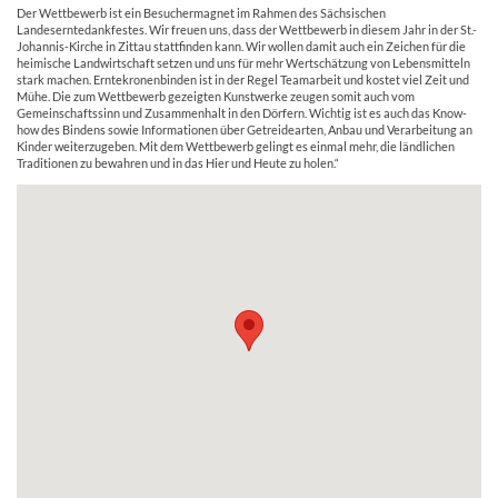
Der Wettbewerb ist ein Besuchermagnet im Rahmen des Sächsischen
Landeserntedankfestes. Wir freuen uns, dass der Wettbewerb in diesem Jahr in der St.-
Johannis-Kirche in Zittau stattfinden kann. Wir wollen damit auch ein Zeichen für die
heimische Landwirtschaft setzen und uns für mehr Wertschätzung von Lebensmitteln
stark machen. Erntekronenbinden ist in der Regel Teamarbeit und kostet viel Zeit und
Mühe. Die zum Wettbewerb gezeigten Kunstwerke zeugen somit auch vom
Gemeinschaftssinn und Zusammenhalt in den Dörfern. Wichtig ist es auch das Know-
how des Bindens sowie Informationen über Getreidearten, Anbau und Verarbeitung an
Kinder weiterzugeben. Mit dem Wettbewerb gelingt es einmal mehr, die ländlichen
Traditionen zu bewahren und in das Hier und Heute zu holen.“