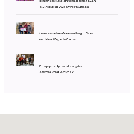
Teilnahme des Landesfrauenrat Sachsen e.V. am
Frauenkongress 2025 in Wrocław/Breslau
frauenorte sachsen-Tafeleinweihung zu Ehren
von Helene Wagner in Chemnitz
11. Engagementpreisverleihung des
Landesfrauernat Sachsen e.V.