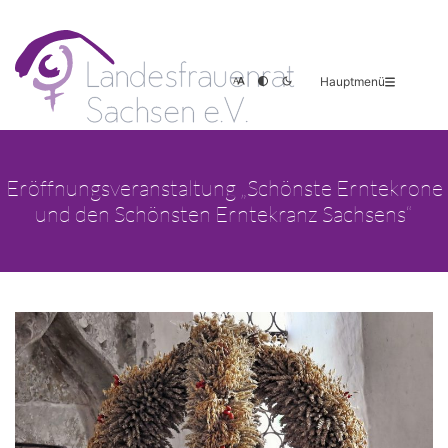
Hauptmenü
Eröffnungsveranstaltung „Schönste Erntekrone
und den Schönsten Erntekranz Sachsens“