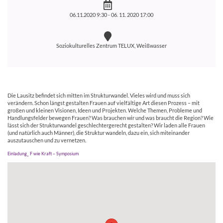
06.11.2020 9:30 -
06. 11. 2020 17:00
Soziokulturelles Zentrum TELUX, Weißwasser
Die Lausitz befindet sich mitten im Strukturwandel. Vieles wird und muss sich
verändern. Schon längst gestalten Frauen auf vielfältige Art diesen Prozess – mit
großen und kleinen Visionen, Ideen und Projekten. Welche Themen, Probleme und
Handlungsfelder bewegen Frauen? Was brauchen wir und was braucht die Region? Wie
lässt sich der Strukturwandel geschlechtergerecht gestalten? Wir laden alle Frauen
(und natürlich auch Männer), die Struktur wandeln, dazu ein, sich miteinander
auszutauschen und zu vernetzen.
Einladung_ F wie Kraft – Symposium