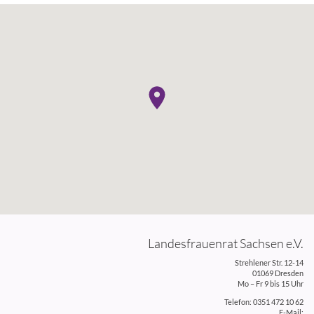
Landesfrauenrat Sachsen e.V.
Strehlener Str. 12-14
01069 Dresden
Mo – Fr 9 bis 15 Uhr
Telefon: 0351 472 10 62
E-Mail: