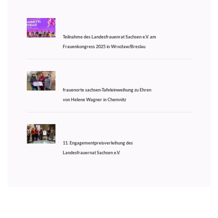
Teilnahme des Landesfrauenrat Sachsen e.V. am
Frauenkongress 2025 in Wrocław/Breslau
frauenorte sachsen-Tafeleinweihung zu Ehren
von Helene Wagner in Chemnitz
11. Engagementpreisverleihung des
Landesfrauernat Sachsen e.V.