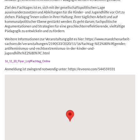
Ziel des Fachtages ist es, sich mit der gesellschaftspolitischen Lage
auseinanderzusetzen und Ableitungen für die Kinder- und Jugendhilfe vor Ort zu
ziehen. Pädagog*innen sollen in ihrer Haltung, ihrer täglichen Arbeit und auf
kommunalpolitischer Ebene gestärkt werden. Es geht darum, fachpolitische
Argumentationen und Strategien für eine geschlechterreflektierende, vielfältige
Pädagogik zu entwickeln und zu fördern.
Weitere Informationen zur Veranstaltung gibt es hier: https://www.maedchenarbeit-
sachsen.de/veranstaltungen/2190533/2020/11/16/fachtag-%E2%80%9Egender,-
antifeminismus-und-rechtsextremismus-in-der-kinder-und-
jugendhilfe%E2%80%9C.html
16_11_20_Flyer_LmjfFachtag_Online
Anmeldung ist zwingend notwendig unter: https://eveeno.com/544559331