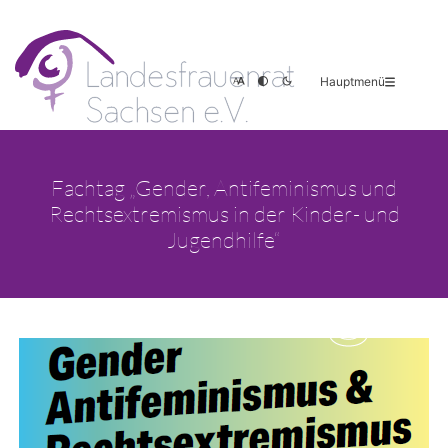
Hauptmenü
Fachtag „Gender, Antifeminismus und
Rechtsextremismus in der Kinder- und
Jugendhilfe“