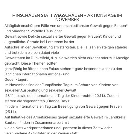
HINSCHAUEN STATT WEGSCHAUEN – AKTIONSTAGE IM
NOVEMBER
Alltäglich erschüttern Fälle von unterschiedlichster Gewalt gegen Frauen*
und Mädchen*, Vorfälle Häuslicher
Gewalt sowie Delikte sexualisierter Gewalt gegen Frauen*, Kinder und
Jugendliche. Gerade bei Letzterem ist der
Aufschrei in der Bevölkerung am stärksten. Die Fallzahlen steigen ständig
und trotzdem bleiben dabei viele
Gewalttaten im Dunkelfeld, d. h. sie werden nicht erkannt oder zur Anzeige
gebracht. Diese Themen sollten
ganzjährig im öffentlichen Fokus stehen – ganz besonders aber zu den
jährlichen internationalen Aktions- und
Gedenktagen.
Im November sind der Europäische Tag zum Schutz von Kindern vor
sexueller Ausbeutung und sexueller Gewalt
(18.11.) sowie der Internationale Tag der Kinderrechte (20.11.). Zudem
starten die sogenannten „Orange Days“
mit dem Internationalen Tag zur Beseitigung von Gewalt gegen Frauen
(25.11.).
Auf Initiative des Arbeitskreises gegen sexualisierte Gewalt im Landkreis
Bautzen finden in Zusammenarbeit mit
vielen Netzwerkpartnerinnen und –partnern in dieser Zeit wieder
verschiedene Aktivitäten in der Region statt.