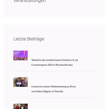
Veranstaltungen
Letzte Beiträge
Teilnahme des Landesfrauenrat Sachsen e.V. am
Frauenkongress 2025 in Wrocław/Breslau
frauenorte sachsen-Tafeleinweihung zu Ehren
von Helene Wagner in Chemnitz