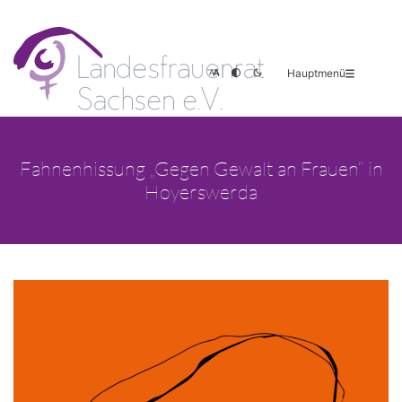
Hauptmenü
Fahnenhissung „Gegen Gewalt an Frauen“ in
Hoyerswerda