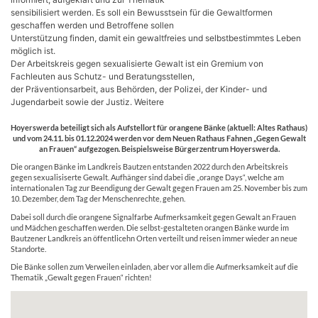
sensibilisiert werden. Es soll ein Bewusstsein für die Gewaltformen
geschaffen werden und Betroffene sollen
Unterstützung finden, damit ein gewaltfreies und selbstbestimmtes Leben
möglich ist.
Der Arbeitskreis gegen sexualisierte Gewalt ist ein Gremium von
Fachleuten aus Schutz- und Beratungsstellen,
der Präventionsarbeit, aus Behörden, der Polizei, der Kinder- und
Jugendarbeit sowie der Justiz. Weitere
X
Hoyerswerda beteiligt sich als Aufstellort für orangene Bänke (aktuell: Altes Rathaus)
und vom 24.11. bis 01.12.2024 werden vor dem Neuen Rathaus Fahnen „Gegen Gewalt
an Frauen“ aufgezogen. Beispielsweise Bürgerzentrum Hoyerswerda.
Die orangen Bänke im Landkreis Bautzen entstanden 2022 durch den Arbeitskreis
gegen sexualisiserte Gewalt. Aufhänger sind dabei die „orange Days“, welche am
internationalen Tag zur Beendigung der Gewalt gegen Frauen am 25. November bis zum
10. Dezember, dem Tag der Menschenrechte, gehen.
Dabei soll durch die orangene Signalfarbe Aufmerksamkeit gegen Gewalt an Frauen
und Mädchen geschaffen werden. Die selbst-gestalteten orangen Bänke wurde im
Bautzener Landkreis an öffentlicehn Orten verteilt und reisen immer wieder an neue
Standorte.
Die Bänke sollen zum Verweilen einladen, aber vor allem die Aufmerksamkeit auf die
Thematik „Gewalt gegen Frauen“ richten!