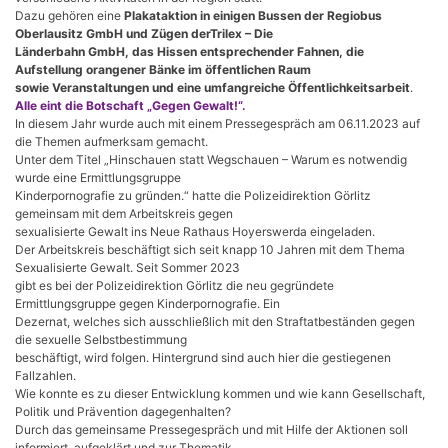
Dazu gehören eine
Plakataktion in einigen Bussen der Regiobus
Oberlausitz GmbH und Zügen derTrilex – Die
Länderbahn GmbH, das Hissen entsprechender Fahnen, die
Aufstellung orangener Bänke im öffentlichen Raum
sowie Veranstaltungen und eine umfangreiche Öffentlichkeitsarbeit
.
Alle eint die Botschaft „Gegen Gewalt!“.
In diesem Jahr wurde auch mit einem Pressegespräch am 06.11.2023 auf
die Themen aufmerksam gemacht.
Unter dem Titel „Hinschauen statt Wegschauen – Warum es notwendig
wurde eine Ermittlungsgruppe
Kinderpornografie zu gründen.“ hatte die Polizeidirektion Görlitz
gemeinsam mit dem Arbeitskreis gegen
sexualisierte Gewalt ins Neue Rathaus Hoyerswerda eingeladen.
Der Arbeitskreis beschäftigt sich seit knapp 10 Jahren mit dem Thema
Sexualisierte Gewalt. Seit Sommer 2023
gibt es bei der Polizeidirektion Görlitz die neu gegründete
Ermittlungsgruppe gegen Kinderpornografie. Ein
Dezernat, welches sich ausschließlich mit den Straftatbeständen gegen
die sexuelle Selbstbestimmung
beschäftigt, wird folgen. Hintergrund sind auch hier die gestiegenen
Fallzahlen.
Wie konnte es zu dieser Entwicklung kommen und wie kann Gesellschaft,
Politik und Prävention dagegenhalten?
Durch das gemeinsame Pressegespräch und mit Hilfe der Aktionen soll
informiert, aufgeklärt und zur Thematik