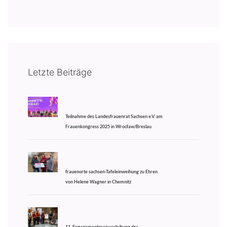
Letzte Beiträge
Teilnahme des Landesfrauenrat Sachsen e.V. am
Frauenkongress 2025 in Wrocław/Breslau
frauenorte sachsen-Tafeleinweihung zu Ehren
von Helene Wagner in Chemnitz
11. Engagementpreisverleihung des