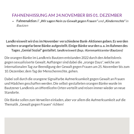
FAHNENHISSUNG AM 24.NOVEMBER BIS 01. DEZEMBER
Fahnenaktion
//
„Wir sagen Nein zu Gewalt gegen Frauen“
und
„Kinderrechte“
in
Bautzen
X
Landkreisweit wird es im November verschiedene Bank-Aktionen geben. Es werden
weitere orangefarbene Bänke aufgestellt. Einige Bänke wurden u. a. im Rahmen des
Tages „Genial Sozial“ gestaltet.
landkreisweit (bsp.: Kornmarktcenter Bautzen)
Die orangen Bänke im Landkreis Bautzen entstanden 2022 durch den Arbeitskreis
gegen sexualisiserte Gewalt. Aufhänger sind dabei die „orange Days“, welche am
internationalen Tag zur Beendigung der Gewalt gegen Frauen am 25. November bis zum
10. Dezember, dem Tag der Menschenrechte, gehen.
Dabei soll durch die orangene Signalfarbe Aufmerksamkeit gegen Gewalt an Frauen
und Mädchen geschaffen werden. Die selbst-gestalteten orangen Bänke wurde im
Bautzener Landkreis an öffentlicehn Orten verteilt und reisen immer wieder an neue
Standorte.
Die Bänke sollen zum Verweilen einladen, aber vor allem die Aufmerksamkeit auf die
Thematik „Gewalt gegen Frauen“ richten!