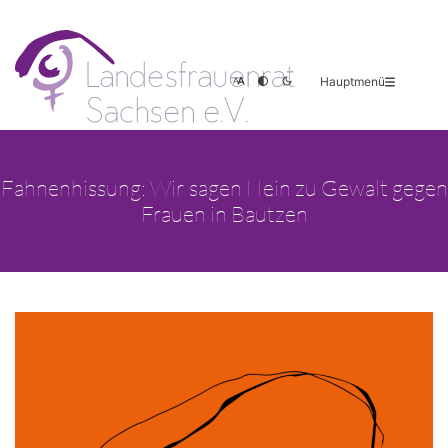
Hauptmenü
Fahnenhissung: Wir sagen Nein zu Gewalt gegen
Frauen in Bautzen