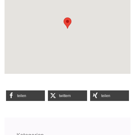
teilen
twittern
teilen