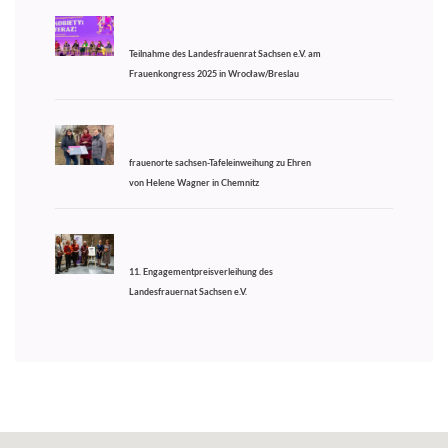
Teilnahme des Landesfrauenrat Sachsen e.V. am
Frauenkongress 2025 in Wrocław/Breslau
frauenorte sachsen-Tafeleinweihung zu Ehren
von Helene Wagner in Chemnitz
11. Engagementpreisverleihung des
Landesfrauernat Sachsen e.V.