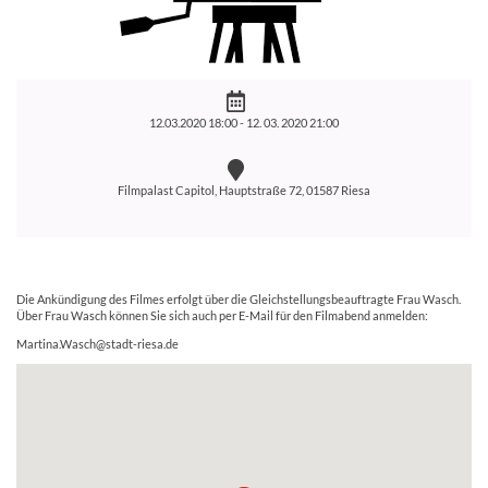
12.03.2020 18:00 -
12. 03. 2020 21:00
Filmpalast Capitol, Hauptstraße 72, 01587 Riesa
Die Ankündigung des Filmes erfolgt über die Gleichstellungsbeauftragte Frau Wasch.
Über Frau Wasch können Sie sich auch per E-Mail für den Filmabend anmelden:
Martina.Wasch@stadt-riesa.de