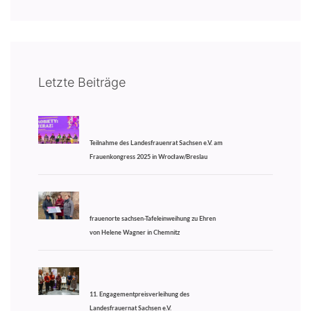
Letzte Beiträge
Teilnahme des Landesfrauenrat Sachsen e.V. am
Frauenkongress 2025 in Wrocław/Breslau
frauenorte sachsen-Tafeleinweihung zu Ehren
von Helene Wagner in Chemnitz
11. Engagementpreisverleihung des
Landesfrauernat Sachsen e.V.