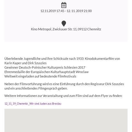
12.11.2019 17:45 -
12. 11. 2019 21:00
Kino Metropol, Zwickauer Str. 11, 09112 Chemnitz
Überlebende Jugendliche und ihre Schicksale nach 1933: Kinodokumentarfilm von
Karin Kaper und Dirk Szuszies
Gewinner Deutsch-Polnischer Kulturpreis Schlesien 2017
Ehrenmedaille der Europäischen Kulturhauptstadt Wroclaw
Weltweit eingeladen auf bedeutende Filmfestivals
Neben der Filmvorführung wird es eine Einführung durch den Regisseur Dirk Szuszies
und ein anschließendes Filmgespräch geben.
Weitere Informationen zur Veranstaltung und zum Film sind auf dem Flyer zu finden:
12_11_19_Chemnitz _Wir sind Juden aus Breslau