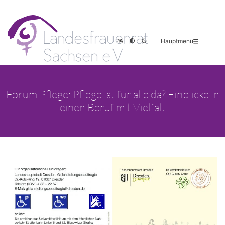
Hauptmenü
Forum Pflege: Pflege ist für alle da? Einblicke in
einen Beruf mit Vielfalt