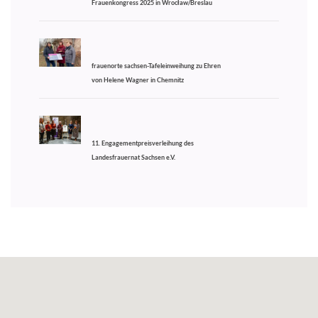
Frauenkongress 2025 in Wrocław/Breslau
frauenorte sachsen-Tafeleinweihung zu Ehren
von Helene Wagner in Chemnitz
11. Engagementpreisverleihung des
Landesfrauernat Sachsen e.V.