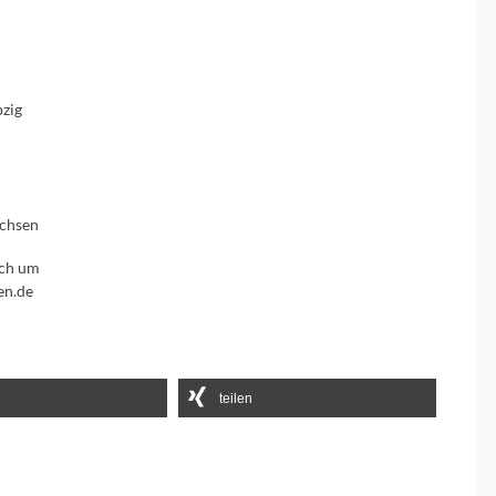
pzig
achsen
ich um
en.de
teilen