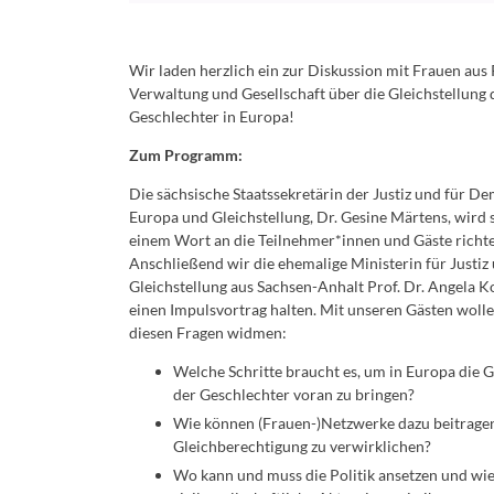
Wir laden herzlich ein zur Diskussion mit Frauen aus P
Verwaltung und Gesellschaft über die Gleichstellung 
Geschlechter in Europa!
Zum Programm:
Die sächsische Staatssekretärin der Justiz und für De
Europa und Gleichstellung, Dr. Gesine Märtens, wird 
einem Wort an die Teilnehmer*innen und Gäste richt
Anschließend wir die ehemalige Ministerin für Justiz
Gleichstellung aus Sachsen-Anhalt Prof. Dr. Angela K
einen Impulsvortrag halten. Mit unseren Gästen wolle
diesen Fragen widmen:
Welche Schritte braucht es, um in Europa die G
der Geschlechter voran zu bringen?
Wie können (Frauen-)Netzwerke dazu beitragen
Gleichberechtigung zu verwirklichen?
Wo kann und muss die Politik ansetzen und wie