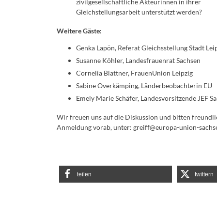
zivilgesellschaftliche Akteurinnen in ihrer
Gleichstellungsarbeit unterstützt werden?
Weitere Gäste:
Genka Lapön, Referat Gleichsstellung Stadt Lei
Susanne Köhler, Landesfrauenrat Sachsen
Cornelia Blattner, FrauenUnion Leipzig
Sabine Overkämping, Länderbeobachterin EU
Emely Marie Schäfer, Landesvorsitzende JEF S
Wir freuen uns auf die Diskussion und bitten freundl
Anmeldung vorab, unter: greiff@europa-union-sachs
teilen
twittern