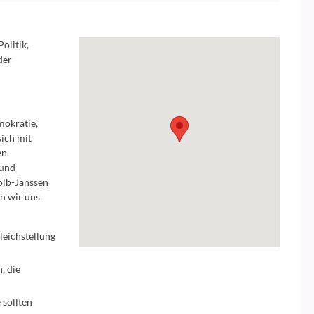
olitik,
der
mokratie,
sich mit
en.
 und
olb-Janssen
n wir uns
leichstellung
, die
 sollten