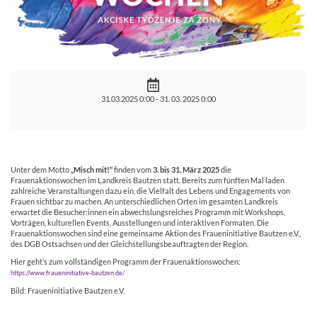
31.03.2025 0:00 -
31. 03. 2025 0:00
Unter dem Motto
„Misch mit!“
finden vom
3. bis 31. März 2025
die
Frauenaktionswochen im Landkreis Bautzen statt. Bereits zum fünften Mal laden
zahlreiche Veranstaltungen dazu ein, die Vielfalt des Lebens und Engagements von
Frauen sichtbar zu machen. An unterschiedlichen Orten im gesamten Landkreis
erwartet die Besucher:innen ein abwechslungsreiches Programm mit Workshops,
Vorträgen, kulturellen Events, Ausstellungen und interaktiven Formaten. Die
Frauenaktionswochen sind eine gemeinsame Aktion des Fraueninitiative Bautzen e.V.,
des DGB Ostsachsen und der Gleichstellungsbeauftragten der Region.
Hier geht’s zum vollständigen Programm der Frauenaktionswochen:
https://www.fraueninitiative-bautzen.de/
Bild: Fraueninitiative Bautzen e.V.