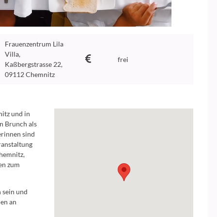
Frauenzentrum Lila
Villa,
frei
Kaßbergstrasse 22,
09112 Chemnitz
itz und in
n Brunch als
erinnen sind
ranstaltung
Chemnitz,
gen zum
 sein und
nen an