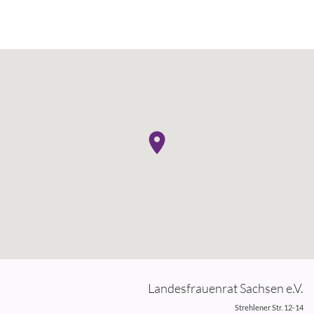
Landesfrauenrat Sachsen e.V.
Strehlener Str. 12-14