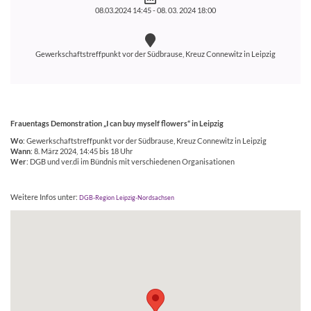
08.03.2024 14:45 -
08. 03. 2024 18:00
Gewerkschaftstreffpunkt vor der Südbrause, Kreuz Connewitz in Leipzig
Frauentags Demonstration „I can buy myself flowers“ in Leipzig
Wo
: Gewerkschaftstreffpunkt vor der Südbrause, Kreuz Connewitz in Leipzig
Wann
: 8. März 2024, 14:45 bis 18 Uhr
Wer
: DGB und ver.di im Bündnis mit verschiedenen Organisationen
Weitere Infos unter:
DGB-Region Leipzig-Nordsachsen