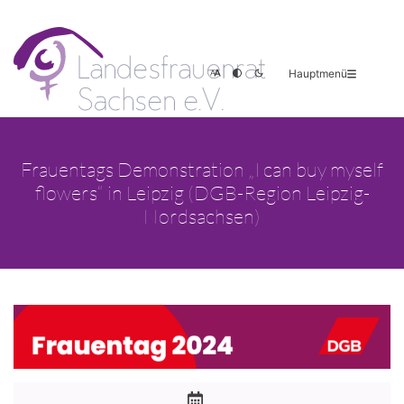
Hauptmenü
Frauentags Demonstration „I can buy myself
flowers“ in Leipzig (DGB-Region Leipzig-
Nordsachsen)