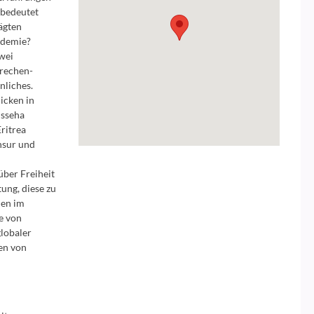
 bedeutet
ägten
ndemie?
wei
prechen-
nliches.
icken in
isseha
ritrea
ensur und
über Freiheit
ung, diese zu
den im
e von
globaler
en von