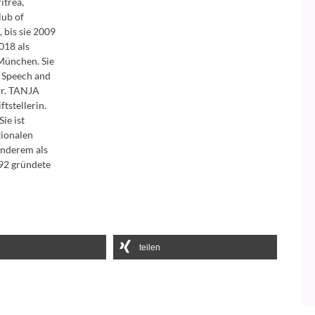
itrea,
lub of
 bis sie 2009
018 als
München. Sie
f Speech and
r.
TANJA
tstellerin.
ie ist
tionalen
anderem als
92 gründete
teilen