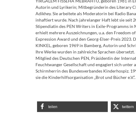
YIRGALEM
FISSEHA
MEBRAHTU
, geboren 1981 in Er
Autorin und Lyrikerin; Mitbegründerin des Literary C
Adikhey. Sie arbeitete als Moderatorin bei Radio Bana,
inhaftiert wurde. Nach jahrelanger Haft lebt sie seit 2
Stipendiatin des
PEN
Writers in Exile-Programms in 
erhielt mehrere Auszeichnungen, u.a. den Freedom o
Expression Award und den Georg-Elser-Preis 2023. D
KINKEL
, geboren 1969 in Bamberg, Autorin und Schrif
Ihre Werke wurden in zahlreiche Sprachen übersetzt. S
Mitglied des Deutschen
PEN
, Präsidentin der Interna
Feuchtwanger Gesellschaft und engagiert sich unter 
Schirmherrin des Bundesverbandes Kinderhospiz. 19
sie die Kinderhilfsorganisation „Brot und Bücher e.V.“.
teilen
twittern