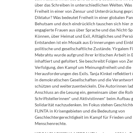
über das Schreiben in unterschiedlichen Welten. Was
Freiheit in einer von Zensur und Unterdrückung gepr
Diktatur? Was bedeutet Freiheit in einer globalen Pa
Behutsam und doch eindrücklich tauschen sich hier z
engagierte Frauen aus über Sprache und das Nicht-S
Können, über Heimat und Exil, Alltägliches und Persö
Entstanden ist ein Mosaik aus Erinnerungen und Einbl
politische und gesellschaftliche Zustände. Yirgalem F
Mebrahtu wurde aufgrund ihrer kritischen Arbeit in E
inhaftiert und gefoltert. Sie beschreibt Folgen von Z
Verfolgung, den Kampf um Meinungsfreiheit und die
Herausforderungen des Exils. Tanja Kinkel reflektiert 
in demokratischen Gesellschaften und die Verantwort
schützen und weiterzuentwickeln. Die Autorinnen la
Anschluss an die Lesung ein, gemeinsam über die Roll
Schriftstellerinnen* und Aktivistinnen* beim Aufbau 
Solidarität nachzudenken. Im Fokus stehen Geschicht
FLINTA
in Krisengebieten und die Bedeutung von
Geschlechtergerechtigkeit im Kampf für Frieden und
Menschenrechte.