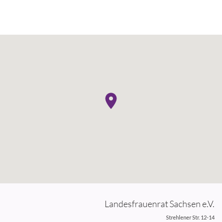
Landesfrauenrat Sachsen e.V.
Strehlener Str. 12-14