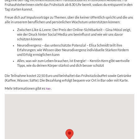
Beginne den Tag mit einem köstlichen Frühstücksbuffet in stilvollem Ambiente. Für
Frühaufsteherinnen steht das Frühstück ab 8.30 Uhr bereit, sodass du entspannt in den
Tag starten kannst.
Freue dich auf Impulsvorträge zu Themen, über die keiner öffentlich spricht und die uns
alle in unserem beruflichen und persönlichen Wachstum unterstützen können:
Zwischen Like & Leere: Der Preis der Online-Sichtbarkeit – Gina Mössl zeigt,
wie der Druck hinter Social Media uns beeinflusst und wie wir uns davor
schützen können
Neurodivergenz – das unterschätzte Potenzial – Elisa Schmidt teilt ihre
Erfahrungen, wie Wissen über Neurodivergenz individuelle Stärken fördern
und Erfolg ermöglichen kann
Alles, was wir zum Leben brauchen, ist Energie! – Kerstin Kern gibt wertvolle
Tipps, wie du deinen Körper stärkst und dich besser schützt
Die Teilnahme kostet 22,50 Euro und beinhaltet das Frühstücksbuffet sowie Getränke
(Kaffee, Wasser, Säfte). Die Bezahlung erfolgt bequem vor Ort in Bar oder mit Karte.
Mehr Informationen gibt es
.
hier