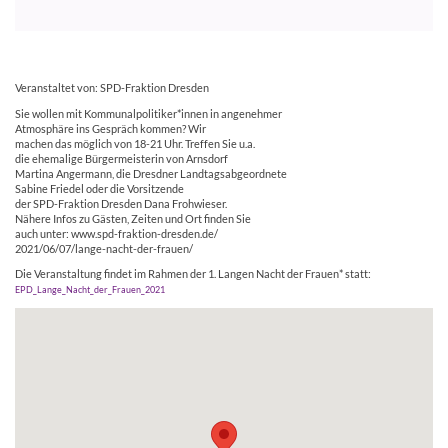
Veranstaltet von: SPD-Fraktion Dresden
Sie wollen mit Kommunalpolitiker*innen in angenehmer
Atmosphäre ins Gespräch kommen? Wir
machen das möglich von 18-21 Uhr. Treffen Sie u.a.
die ehemalige Bürgermeisterin von Arnsdorf
Martina Angermann, die Dresdner Landtagsabgeordnete
Sabine Friedel oder die Vorsitzende
der SPD-Fraktion Dresden Dana Frohwieser.
Nähere Infos zu Gästen, Zeiten und Ort finden Sie
auch unter: www.spd-fraktion-dresden.de/
2021/06/07/lange-nacht-der-frauen/
Die Veranstaltung findet im Rahmen der 1. Langen Nacht der Frauen* statt:
EPD_Lange_Nacht_der_Frauen_2021